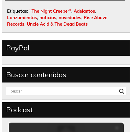
Etiquetas:
"The Night Creeper"
,
Adelantos
,
Lanzamientos
,
noticias
,
novedades
,
Rise Above
Records
,
Uncle Acid & The Dead Beats
PayPal
Buscar contenidos
Podcast