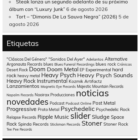
Steak lanza un segundo adelanto de su próximo
álbum con “Luxury Junk”
6 de agosto 2026
Tort – “Dimonis De La Sauva Negra” (2026)
5 de
agosto 2026
Etiquetas
Alternative
"Clásicos Del Género"
"Sonidos Del Ayer"
Adelantos
blues rock
Argonauta Records
blues
Blues Funeral Recordings
Crónicas
Doom
Doom Metal
hard
Experimental
Desert Rock
EP
Heavy Psych
Heavy Psych Sounds
rock
heavy metal
Heavy Rock
Instrumental
Kozmik Artifactz
Lanzamientos
Majestic Mountain Records
Magnetic Eye Records
noticias
Nooirax Producciones
Napalm Records
novedades
Post Metal
Podcast
Podcast Online
Psychedelic
Progressive
Psychedelic Rock
Proto Metal
slider
Sludge
Ripple Music
Space
Relapse Records
Stoner
Rock
Spinda Records
Stoner Rock
Stickman Records
Tee Pee Records