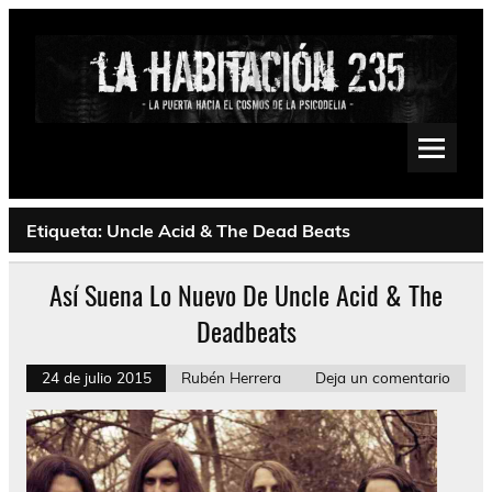
Saltar
al
contenido
La Habitación 235
Psychedelic, Stoner, Doom, Sludge, Fuzz, Space, Drone
Etiqueta:
Uncle Acid & The Dead Beats
Así Suena Lo Nuevo De Uncle Acid & The
Deadbeats
24 de julio 2015
Rubén Herrera
Deja un comentario