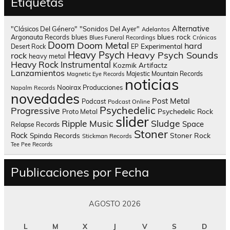
Etiquetas
Alternative
"Clásicos Del Género"
"Sonidos Del Ayer"
Adelantos
blues rock
Argonauta Records
blues
Blues Funeral Recordings
Crónicas
Doom
Doom Metal
hard
Experimental
Desert Rock
EP
Heavy Psych
Heavy Psych Sounds
rock
heavy metal
Heavy Rock
Instrumental
Kozmik Artifactz
Lanzamientos
Majestic Mountain Records
Magnetic Eye Records
noticias
Nooirax Producciones
Napalm Records
novedades
Post Metal
Podcast
Podcast Online
Psychedelic
Progressive
Psychedelic Rock
Proto Metal
slider
Sludge
Ripple Music
Space
Relapse Records
Stoner
Rock
Spinda Records
Stoner Rock
Stickman Records
Tee Pee Records
Publicaciones por Fecha
AGOSTO 2026
L
M
X
J
V
S
D