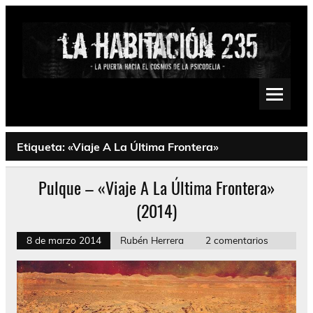
Saltar
al
contenido
La Habitación 235
Psychedelic, Stoner, Doom, Sludge, Fuzz, Space, Drone
Etiqueta:
«Viaje A La Última Frontera»
Pulque – «Viaje A La Última Frontera»
(2014)
8 de marzo 2014
Rubén Herrera
2 comentarios