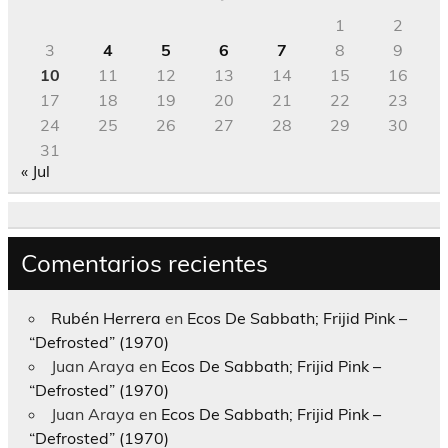
1
2
3
4
5
6
7
8
9
10
11
12
13
14
15
16
17
18
19
20
21
22
23
24
25
26
27
28
29
30
31
« Jul
Comentarios recientes
Rubén Herrera
en
Ecos De Sabbath; Frijid Pink –
“Defrosted” (1970)
Juan Araya
en
Ecos De Sabbath; Frijid Pink –
“Defrosted” (1970)
Juan Araya
en
Ecos De Sabbath; Frijid Pink –
“Defrosted” (1970)