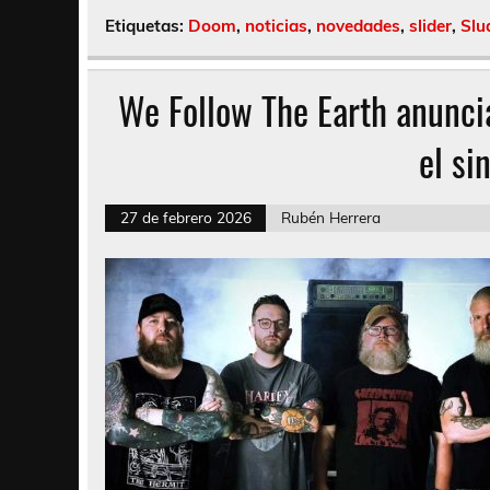
Etiquetas:
Doom
,
noticias
,
novedades
,
slider
,
Slu
We Follow The Earth anuncia
el si
27 de febrero 2026
Rubén Herrera