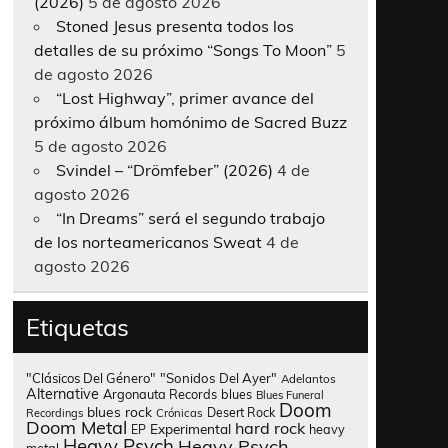
(2026)
5 de agosto 2026
Stoned Jesus presenta todos los
detalles de su próximo “Songs To Moon”
5
de agosto 2026
“Lost Highway”, primer avance del
próximo álbum homónimo de Sacred Buzz
5 de agosto 2026
Svindel – “Drömfeber” (2026)
4 de
agosto 2026
“In Dreams” será el segundo trabajo
de los norteamericanos Sweat
4 de
agosto 2026
Etiquetas
"Clásicos Del Género"
"Sonidos Del Ayer"
Adelantos
Alternative
Argonauta Records
blues
Blues Funeral
Doom
blues rock
Desert Rock
Recordings
Crónicas
Doom Metal
hard rock
Experimental
heavy
EP
Heavy Psych
Heavy Psych