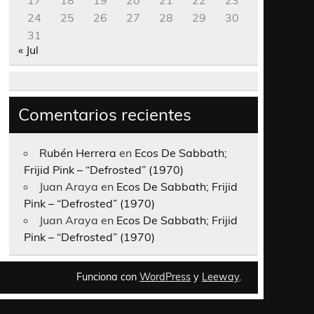
17
18
19
20
21
22
23
24
25
26
27
28
29
30
31
« Jul
Comentarios recientes
Rubén Herrera
en
Ecos De Sabbath;
Frijid Pink – “Defrosted” (1970)
Juan Araya
en
Ecos De Sabbath; Frijid
Pink – “Defrosted” (1970)
Juan Araya
en
Ecos De Sabbath; Frijid
Pink – “Defrosted” (1970)
Funciona con
WordPress
y
Leeway
.