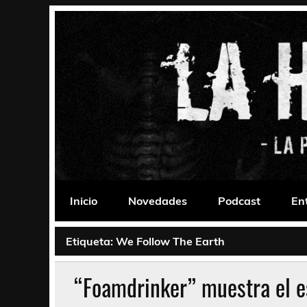
Saltar
al
contenido
La Habitación 235
Psychedelic, Stoner, Doom, Sludge, Fuzz, Space,
Inicio
Novedades
Podcast
En
Etiqueta:
We Follow The Earth
“Foamdrinker” muestra el e