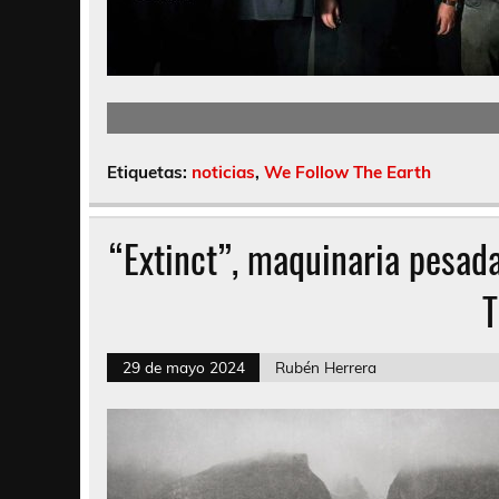
Etiquetas:
noticias
,
We Follow The Earth
“Extinct”, maquinaria pesada
T
29 de mayo 2024
Rubén Herrera