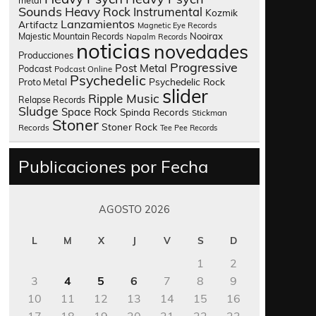
metal
Sounds
Heavy Rock
Instrumental
Kozmik
Lanzamientos
Artifactz
Magnetic Eye Records
Nooirax
Majestic Mountain Records
Napalm Records
noticias
novedades
Producciones
Progressive
Post Metal
Podcast
Podcast Online
Psychedelic
Psychedelic Rock
Proto Metal
slider
Ripple Music
Relapse Records
Sludge
Space Rock
Spinda Records
Stickman
Stoner
Stoner Rock
Records
Tee Pee Records
Publicaciones por Fecha
AGOSTO 2026
L
M
X
J
V
S
D
1
2
3
4
5
6
7
8
9
10
11
12
13
14
15
16