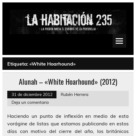
Saltar
al
contenido
La Habitación 235
Psychedelic, Stoner, Doom, Sludge, Fuzz, Space, Drone
Etiqueta:
«White Hoarhound»
Alunah – «White Hoarhound» (2012)
31 de diciembre 2012
Rubén Herrera
Deja un comentario
Haciendo un punto de inflexión en medio de esta
vorágine de listas que estamos publicando en estos
días con motivo del cierre del año, los británicos