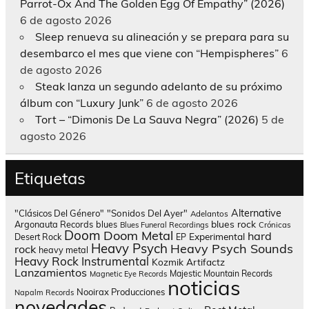
Parrot-Ox And The Golden Egg Of Empathy” (2026)
6 de agosto 2026
Sleep renueva su alineación y se prepara para su
desembarco el mes que viene con “Hempispheres”
6
de agosto 2026
Steak lanza un segundo adelanto de su próximo
álbum con “Luxury Junk”
6 de agosto 2026
Tort – “Dimonis De La Sauva Negra” (2026)
5 de
agosto 2026
Etiquetas
Alternative
"Clásicos Del Género"
"Sonidos Del Ayer"
Adelantos
blues rock
Argonauta Records
blues
Blues Funeral Recordings
Crónicas
Doom
Doom Metal
hard
Experimental
Desert Rock
EP
Heavy Psych
Heavy Psych Sounds
rock
heavy metal
Heavy Rock
Instrumental
Kozmik Artifactz
Lanzamientos
Majestic Mountain Records
Magnetic Eye Records
noticias
Nooirax Producciones
Napalm Records
novedades