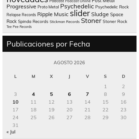
Post Metal
Podcast
Podcast Online
Psychedelic
Progressive
Psychedelic Rock
Proto Metal
slider
Sludge
Ripple Music
Space
Relapse Records
Stoner
Rock
Spinda Records
Stoner Rock
Stickman Records
Tee Pee Records
Publicaciones por Fecha
AGOSTO 2026
L
M
X
J
V
S
D
1
2
3
4
5
6
7
8
9
10
11
12
13
14
15
16
17
18
19
20
21
22
23
24
25
26
27
28
29
30
31
« Jul