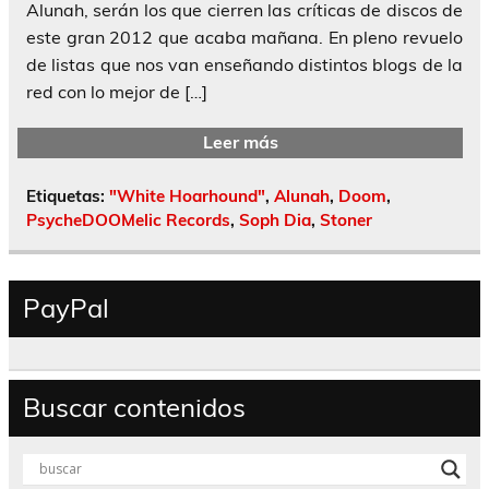
Alunah, serán los que cierren las críticas de discos de
este gran 2012 que acaba mañana. En pleno revuelo
de listas que nos van enseñando distintos blogs de la
red con lo mejor de […]
Leer más
Etiquetas:
"White Hoarhound"
,
Alunah
,
Doom
,
PsycheDOOMelic Records
,
Soph Dia
,
Stoner
PayPal
Buscar contenidos