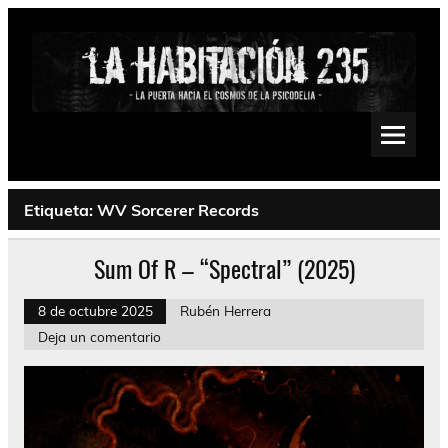
Saltar
al
contenido
La Habitación 235
Psychedelic, Stoner, Doom, Sludge, Fuzz, Space, Drone
Etiqueta:
WV Sorcerer Records
Sum Of R – “Spectral” (2025)
8 de octubre 2025
Rubén Herrera
Deja un comentario