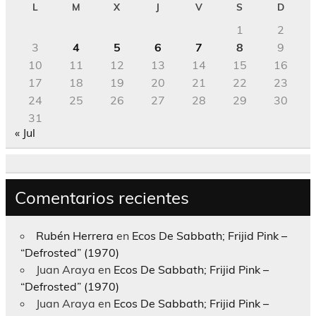
L
M
X
J
V
S
D
1
2
3
4
5
6
7
8
9
10
11
12
13
14
15
16
17
18
19
20
21
22
23
24
25
26
27
28
29
30
31
« Jul
Comentarios recientes
Rubén Herrera
en
Ecos De Sabbath; Frijid Pink –
“Defrosted” (1970)
Juan Araya
en
Ecos De Sabbath; Frijid Pink –
“Defrosted” (1970)
Juan Araya
en
Ecos De Sabbath; Frijid Pink –