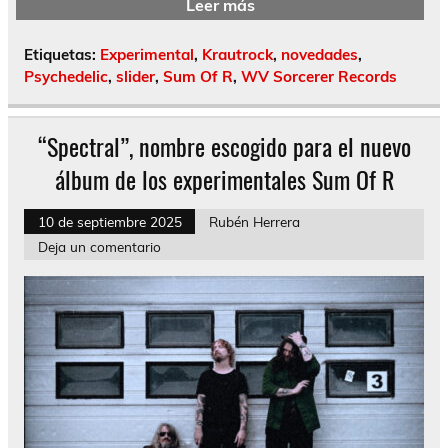
Leer más
Etiquetas:
Experimental
,
Krautrock
,
novedades
,
Psychedelic
,
slider
,
Sum Of R
,
WV Sorcerer Records
“Spectral”, nombre escogido para el nuevo
álbum de los experimentales Sum Of R
10 de septiembre 2025
Rubén Herrera
Deja un comentario