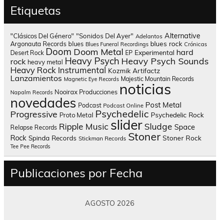
Etiquetas
Alternative
"Clásicos Del Género"
"Sonidos Del Ayer"
Adelantos
blues rock
Argonauta Records
blues
Blues Funeral Recordings
Crónicas
Doom
Doom Metal
hard
Experimental
Desert Rock
EP
Heavy Psych
Heavy Psych Sounds
rock
heavy metal
Heavy Rock
Instrumental
Kozmik Artifactz
Lanzamientos
Majestic Mountain Records
Magnetic Eye Records
noticias
Nooirax Producciones
Napalm Records
novedades
Post Metal
Podcast
Podcast Online
Psychedelic
Progressive
Psychedelic Rock
Proto Metal
slider
Sludge
Ripple Music
Space
Relapse Records
Stoner
Rock
Spinda Records
Stoner Rock
Stickman Records
Tee Pee Records
Publicaciones por Fecha
AGOSTO 2026