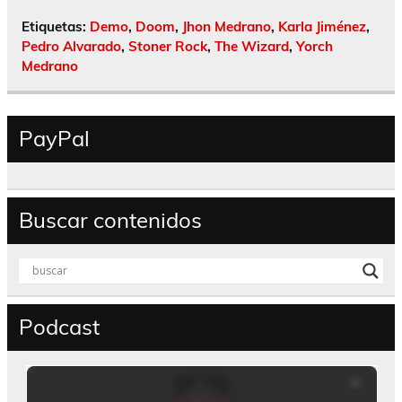
Etiquetas:
Demo
,
Doom
,
Jhon Medrano
,
Karla Jiménez
,
Pedro Alvarado
,
Stoner Rock
,
The Wizard
,
Yorch
Medrano
PayPal
Buscar contenidos
Podcast