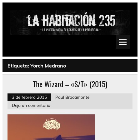
Saltar
al
contenido
La Habitación 235
Psychedelic, Stoner, Doom, Sludge, Fuzz, Space, Drone
Etiqueta:
Yorch Medrano
The Wizard – «S/T» (2015)
3 de febrero 2015
Paul Bracamonte
Deja un comentario