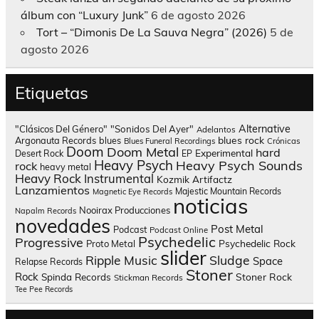
álbum con “Luxury Junk”
6 de agosto 2026
Tort – “Dimonis De La Sauva Negra” (2026)
5 de
agosto 2026
Etiquetas
Alternative
"Clásicos Del Género"
"Sonidos Del Ayer"
Adelantos
blues rock
Argonauta Records
blues
Blues Funeral Recordings
Crónicas
Doom
Doom Metal
hard
Experimental
Desert Rock
EP
Heavy Psych
Heavy Psych Sounds
rock
heavy metal
Heavy Rock
Instrumental
Kozmik Artifactz
Lanzamientos
Majestic Mountain Records
Magnetic Eye Records
noticias
Nooirax Producciones
Napalm Records
novedades
Post Metal
Podcast
Podcast Online
Psychedelic
Progressive
Psychedelic Rock
Proto Metal
slider
Sludge
Ripple Music
Space
Relapse Records
Stoner
Rock
Spinda Records
Stoner Rock
Stickman Records
Tee Pee Records