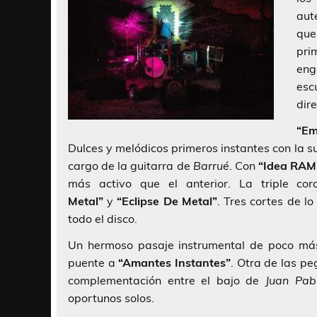
aut
que
pri
eng
esc
dir
“Em
Dulces y melódicos primeros instantes con la 
cargo de la guitarra de
Barrué
. Con
“Idea RAM
más activo que el anterior. La triple co
Metal”
y
“Eclipse De Metal”
. Tres cortes de l
todo el disco.
Un hermoso pasaje instrumental de poco m
puente a
“Amantes Instantes”
. Otra de las p
complementación entre el bajo de
Juan Pab
oportunos solos.