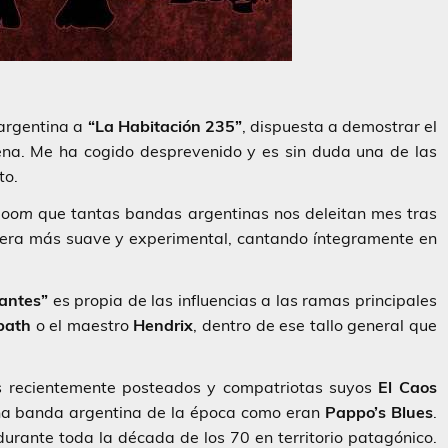
 argentina a
“La Habitación 235”
, dispuesta a demostrar el
ena. Me ha cogido desprevenido y es sin duda una de las
to.
doom
que tantas bandas argentinas nos deleitan mes tras
nera más suave y experimental, cantando íntegramente en
fantes”
es propia de las influencias a las ramas principales
bbath
o el maestro
Hendrix
, dentro de ese tallo general que
 recientemente posteados y compatriotas suyos
El Caos
na banda argentina de la época como eran
Pappo’s Blues
.
durante toda la década de los 70 en territorio patagónico.