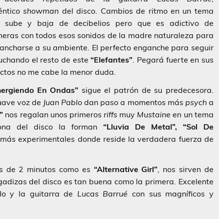
éntico
showman
del disco. Cambios de ritmo en un tema
 sube y baja de decibelios pero que es adictivo de
meras con todos esos sonidos de la madre naturaleza para
ancharse a su ambiente. El perfecto enganche para seguir
uchando el resto de este
“Elefantes”
. Pegará fuerte en sus
ectos no me cabe la menor duda.
ergiendo En Ondas”
sigue el patrón de su predecesora.
suave voz de
Juan Pablo
dan paso a momentos más
psych
a
”
nos regalan unos primeros
riffs
muy
Mustaine
en un tema
rona del disco la forman
“Lluvia De Metal”, “Sol De
o más experimentales donde reside la verdadera fuerza de
ás de 2 minutos como es
“Alternative Girl”
, nos sirven de
egadizas del disco es tan buena como la primera. Excelente
lo
y la guitarra de
Lucas Barrué
con sus magníficos y