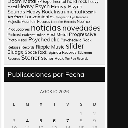
Doom Metal
hard rock
Experimental
heavy
EP
Heavy Psych
Heavy Psych
metal
Sounds
Heavy Rock
Instrumental
Kozmik
Lanzamientos
Artifactz
Magnetic Eye Records
Nooirax
Majestic Mountain Records
Napalm Records
noticias
novedades
Producciones
Progressive
Post Metal
Podcast
Podcast Online
Psychedelic
Psychedelic Rock
Proto Metal
slider
Ripple Music
Relapse Records
Sludge
Space Rock
Spinda Records
Stickman
Stoner
Stoner Rock
Records
Tee Pee Records
Publicaciones por Fecha
AGOSTO 2026
L
M
X
J
V
S
D
1
2
3
4
5
6
7
8
9
10
11
12
13
14
15
16