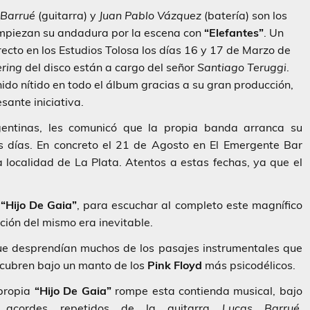
 Barrué
(guitarra) y
Juan Pablo Vázquez
(batería) son los
mpiezan su andadura por la escena con
“Elefantes”
. Un
to en los Estudios Tolosa los días 16 y 17 de Marzo de
ring
del disco están a cargo del señor
Santiago Teruggi
.
ido nítido en todo el álbum gracias a su gran producción,
sante iniciativa.
gentinas, les comunicó que la propia banda arranca su
s días. En concreto el 21 de Agosto en El Emergente Bar
localidad de La Plata. Atentos a estas fechas, ya que el
a
“Hijo De Gaia”
, para escuchar al completo este magnífico
ión del mismo era inevitable.
ue desprendían muchos de los pasajes instrumentales que
 cubren bajo un manto de los
Pink Floyd
más psicodélicos.
propia
“Hijo De Gaia”
rompe esta contienda musical, bajo
s acordes repetidos de la guitarra
Lucas Barrué
,