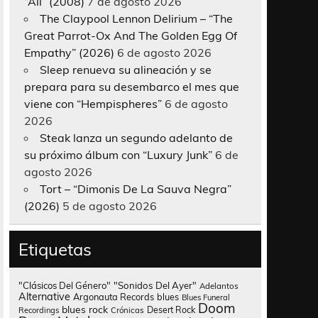
“All” (2008)
7 de agosto 2026
The Claypool Lennon Delirium – “The
Great Parrot-Ox And The Golden Egg Of
Empathy” (2026)
6 de agosto 2026
Sleep renueva su alineación y se
prepara para su desembarco el mes que
viene con “Hempispheres”
6 de agosto
2026
Steak lanza un segundo adelanto de
su próximo álbum con “Luxury Junk”
6 de
agosto 2026
Tort – “Dimonis De La Sauva Negra”
(2026)
5 de agosto 2026
Etiquetas
"Clásicos Del Género"
"Sonidos Del Ayer"
Adelantos
Alternative
Argonauta Records
blues
Blues Funeral
Doom
blues rock
Desert Rock
Recordings
Crónicas