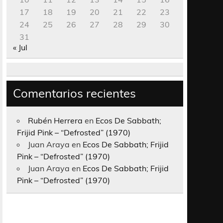
17
18
19
20
21
22
23
24
25
26
27
28
29
30
31
« Jul
Comentarios recientes
Rubén Herrera
en
Ecos De Sabbath;
Frijid Pink – “Defrosted” (1970)
Juan Araya
en
Ecos De Sabbath; Frijid
Pink – “Defrosted” (1970)
Juan Araya
en
Ecos De Sabbath; Frijid
Pink – “Defrosted” (1970)