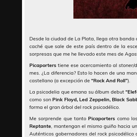
Desde la ciudad de La Plata, llega otra banda
caché que sale de este país dentro de la esc
sorpresas que me he llevado este mes de Agos
Picaporters
tiene ese acercamiento al
stoner/
mes. ¿La diferencia? Esto lo hacen de una ma
castellano (a excepción de
“Rock And Roll”
).
La psicodelia que emana su álbum debut
“Ele
como son
Pink Floyd, Led Zeppelin, Black Sa
forma el gran árbol del rock psicodélico.
Me sorprende que tanto
Picaporters
como los
Reptante
, mantengan el mismo guiño hacia u
Auténticos gobernadores del rock psicodélico 