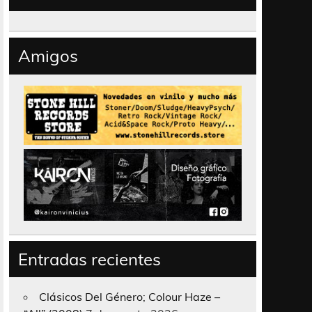
Amigos
Entradas recientes
Clásicos Del Género; Colour Haze –