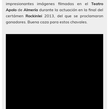
impresionantes imágenes filmadas en el
Teatro
Apolo
de
Almería
durante la actuación en la final del
certámen
Rockinlei
2013, del que se proclamaron
ganadores. Buena caza para estos chavales.