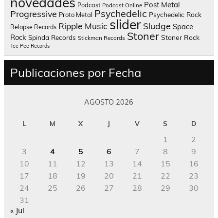
novedades
Post Metal
Podcast
Podcast Online
Psychedelic
Progressive
Psychedelic Rock
Proto Metal
slider
Sludge
Ripple Music
Space
Relapse Records
Stoner
Rock
Spinda Records
Stoner Rock
Stickman Records
Tee Pee Records
Publicaciones por Fecha
AGOSTO 2026
L
M
X
J
V
S
D
1
2
3
4
5
6
7
8
9
10
11
12
13
14
15
16
17
18
19
20
21
22
23
24
25
26
27
28
29
30
31
« Jul