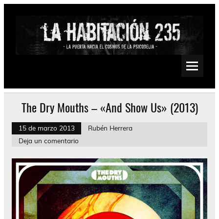
Saltar
al
contenido
La Habitación 235
Psychedelic, Stoner, Doom, Sludge, Fuzz, Space, Drone
The Dry Mouths – «And Show Us» (2013)
15 de marzo 2013
Rubén Herrera
Deja un comentario