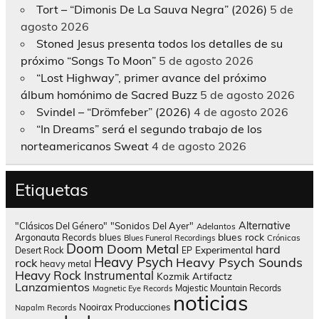
Tort – “Dimonis De La Sauva Negra” (2026)
5 de
agosto 2026
Stoned Jesus presenta todos los detalles de su
próximo “Songs To Moon”
5 de agosto 2026
“Lost Highway”, primer avance del próximo
álbum homónimo de Sacred Buzz
5 de agosto 2026
Svindel – “Drömfeber” (2026)
4 de agosto 2026
“In Dreams” será el segundo trabajo de los
norteamericanos Sweat
4 de agosto 2026
Etiquetas
Alternative
"Clásicos Del Género"
"Sonidos Del Ayer"
Adelantos
blues rock
Argonauta Records
blues
Blues Funeral Recordings
Crónicas
Doom
Doom Metal
hard
Experimental
Desert Rock
EP
Heavy Psych
Heavy Psych Sounds
rock
heavy metal
Heavy Rock
Instrumental
Kozmik Artifactz
Lanzamientos
Majestic Mountain Records
Magnetic Eye Records
noticias
Nooirax Producciones
Napalm Records