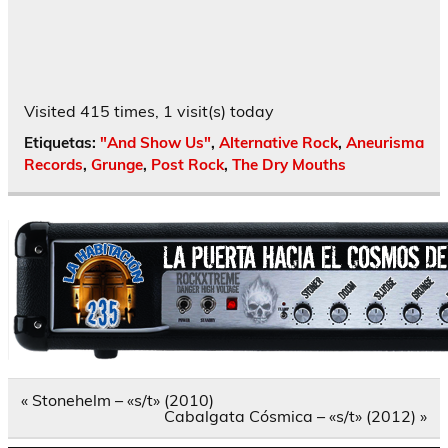
Visited 415 times, 1 visit(s) today
Etiquetas:
"And Show Us"
,
Alternative Rock
,
Aneurisma
Records
,
Grunge
,
Post Rock
,
The Dry Mouths
Navegación
« Stonehelm – «s/t» (2010)
de
Cabalgata Cósmica – «s/t» (2012) »
entradas