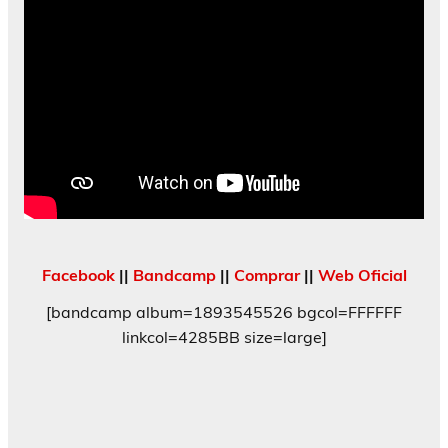
Facebook
||
Bandcamp
||
Comprar
||
Web Oficial
[bandcamp album=1893545526 bgcol=FFFFFF
linkcol=4285BB size=large]