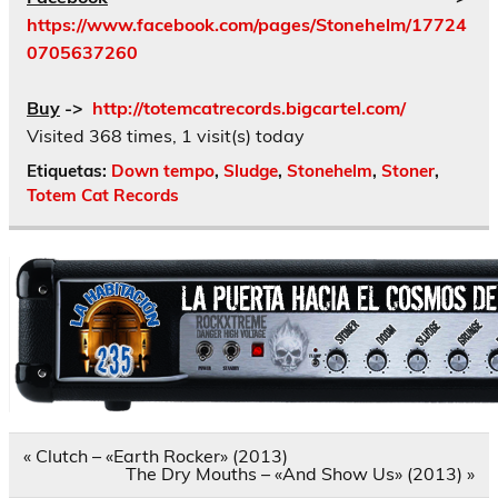
https://www.facebook.com/pages/Stonehelm/17724
0705637260
Buy
->
http://totemcatrecords.bigcartel.com/
Visited 368 times, 1 visit(s) today
Etiquetas:
Down tempo
,
Sludge
,
Stonehelm
,
Stoner
,
Totem Cat Records
Navegación
« Clutch – «Earth Rocker» (2013)
de
The Dry Mouths – «And Show Us» (2013) »
entradas