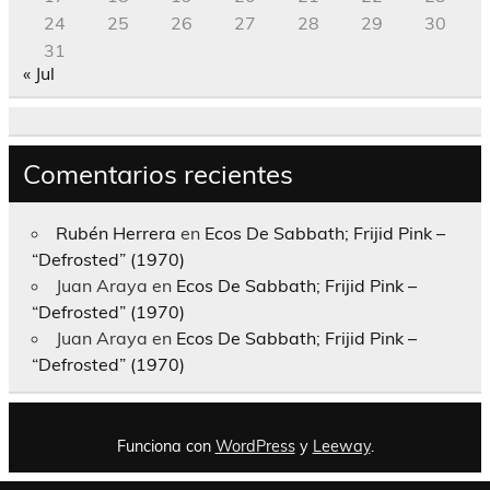
24
25
26
27
28
29
30
31
« Jul
Comentarios recientes
Rubén Herrera
en
Ecos De Sabbath; Frijid Pink –
“Defrosted” (1970)
Juan Araya
en
Ecos De Sabbath; Frijid Pink –
“Defrosted” (1970)
Juan Araya
en
Ecos De Sabbath; Frijid Pink –
“Defrosted” (1970)
Funciona con
WordPress
y
Leeway
.