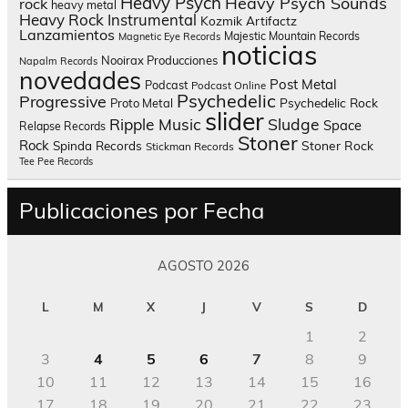
Heavy Psych
Heavy Psych Sounds
rock
heavy metal
Heavy Rock
Instrumental
Kozmik Artifactz
Lanzamientos
Majestic Mountain Records
Magnetic Eye Records
noticias
Nooirax Producciones
Napalm Records
novedades
Post Metal
Podcast
Podcast Online
Psychedelic
Progressive
Psychedelic Rock
Proto Metal
slider
Sludge
Ripple Music
Space
Relapse Records
Stoner
Rock
Spinda Records
Stoner Rock
Stickman Records
Tee Pee Records
Publicaciones por Fecha
AGOSTO 2026
L
M
X
J
V
S
D
1
2
3
4
5
6
7
8
9
10
11
12
13
14
15
16
17
18
19
20
21
22
23