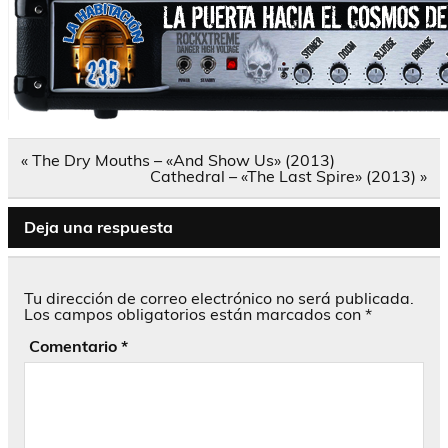
Navegación
« The Dry Mouths – «And Show Us» (2013)
de
Cathedral – «The Last Spire» (2013) »
entradas
Deja una respuesta
Tu dirección de correo electrónico no será publicada.
Los campos obligatorios están marcados con
*
Comentario
*