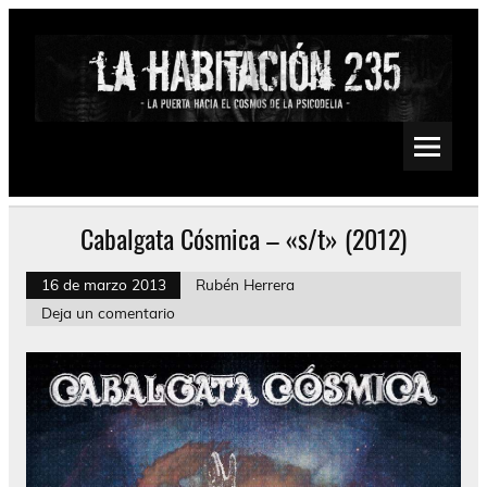
Saltar
al
contenido
La Habitación 235
Psychedelic, Stoner, Doom, Sludge, Fuzz, Space, Drone
Cabalgata Cósmica – «s/t» (2012)
16 de marzo 2013
Rubén Herrera
Deja un comentario