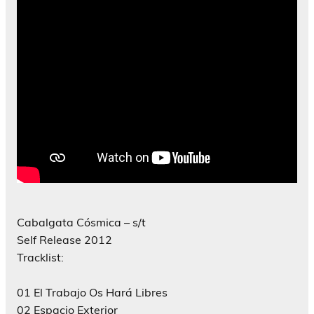
Cabalgata Cósmica – s/t
Self Release 2012
Tracklist:
01 El Trabajo Os Hará Libres
02 Espacio Exterior