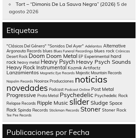
Tort – “Dimonis De La Sauva Negra” (2026)
5 de
agosto 2026
Etiquetas
Alternative
"Clásicos Del Género"
"Sonidos Del Ayer"
Adelantos
blues rock
Argonauta Records
blues
Blues Funeral Recordings
Crónicas
Doom
Doom Metal
hard
Experimental
Desert Rock
EP
Heavy Psych
Heavy Psych Sounds
rock
heavy metal
Heavy Rock
Instrumental
Kozmik Artifactz
Lanzamientos
Majestic Mountain Records
Magnetic Eye Records
noticias
Nooirax Producciones
Napalm Records
novedades
Post Metal
Podcast
Podcast Online
Psychedelic
Progressive
Psychedelic Rock
Proto Metal
slider
Sludge
Ripple Music
Space
Relapse Records
Stoner
Rock
Spinda Records
Stoner Rock
Stickman Records
Tee Pee Records
Publicaciones por Fecha