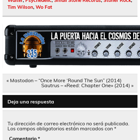
Walter
,
Psychedelic
,
Small Stone Records
,
Stoner Rock
,
Tim Wilson
,
Wo Fat
Navegación
« Mastodon – “Once More ‘Round The Sun” (2014)
de
Sautrus – «Reed: Chapter One» (2014) »
entradas
Deja una respuesta
Tu dirección de correo electrónico no será publicada.
Los campos obligatorios están marcados con
*
Comentario
*