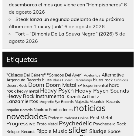
desembarco el mes que viene con “Hempispheres”
6
de agosto 2026
Steak lanza un segundo adelanto de su próximo
álbum con “Luxury Junk”
6 de agosto 2026
Tort – “Dimonis De La Sauva Negra” (2026)
5 de
agosto 2026
Etiquetas
Alternative
"Clásicos Del Género"
"Sonidos Del Ayer"
Adelantos
blues rock
Argonauta Records
blues
Blues Funeral Recordings
Crónicas
Doom
Doom Metal
hard
Experimental
Desert Rock
EP
Heavy Psych
Heavy Psych Sounds
rock
heavy metal
Heavy Rock
Instrumental
Kozmik Artifactz
Lanzamientos
Majestic Mountain Records
Magnetic Eye Records
noticias
Nooirax Producciones
Napalm Records
novedades
Post Metal
Podcast
Podcast Online
Psychedelic
Progressive
Psychedelic Rock
Proto Metal
slider
Sludge
Ripple Music
Space
Relapse Records