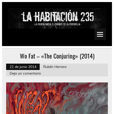
Saltar
al
contenido
La Habitación 235
Psychedelic, Stoner, Doom, Sludge, Fuzz, Space, Drone
Wo Fat – «The Conjuring» (2014)
21 de junio 2014
Rubén Herrera
Deja un comentario