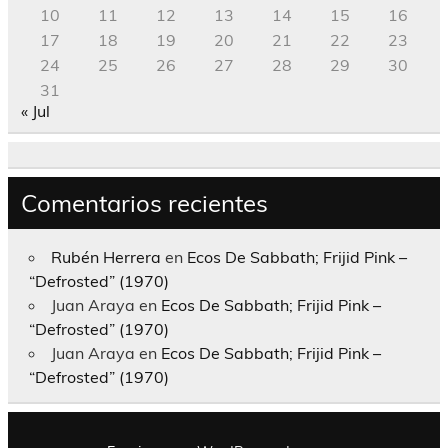
10
11
12
13
14
15
16
17
18
19
20
21
22
23
24
25
26
27
28
29
30
31
« Jul
Comentarios recientes
Rubén Herrera
en
Ecos De Sabbath; Frijid Pink –
“Defrosted” (1970)
Juan Araya
en
Ecos De Sabbath; Frijid Pink –
“Defrosted” (1970)
Juan Araya
en
Ecos De Sabbath; Frijid Pink –
“Defrosted” (1970)