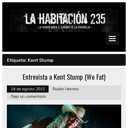
Saltar
al
contenido
La Habitación 235
Psychedelic, Stoner, Doom, Sludge, Fuzz, Space, Drone
Etiqueta:
Kent Stump
Entrevista a Kent Stump (Wo Fat)
14 de agosto 2015
Rubén Herrera
Deja un comentario