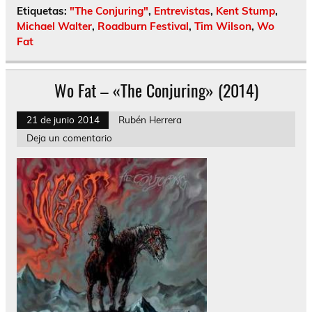
Etiquetas:
"The Conjuring"
,
Entrevistas
,
Kent Stump
,
Michael Walter
,
Roadburn Festival
,
Tim Wilson
,
Wo
Fat
Wo Fat – «The Conjuring» (2014)
21 de junio 2014
Rubén Herrera
Deja un comentario