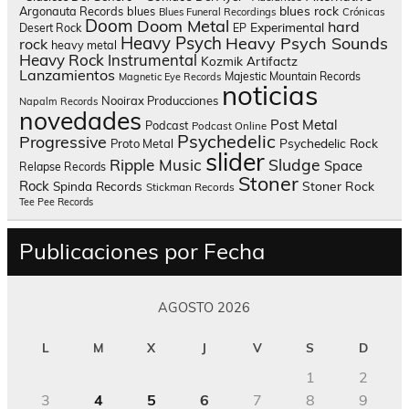
blues rock
Argonauta Records
blues
Blues Funeral Recordings
Crónicas
Doom
Doom Metal
hard
Experimental
Desert Rock
EP
Heavy Psych
Heavy Psych Sounds
rock
heavy metal
Heavy Rock
Instrumental
Kozmik Artifactz
Lanzamientos
Majestic Mountain Records
Magnetic Eye Records
noticias
Nooirax Producciones
Napalm Records
novedades
Post Metal
Podcast
Podcast Online
Psychedelic
Progressive
Psychedelic Rock
Proto Metal
slider
Sludge
Ripple Music
Space
Relapse Records
Stoner
Rock
Spinda Records
Stoner Rock
Stickman Records
Tee Pee Records
Publicaciones por Fecha
AGOSTO 2026
L
M
X
J
V
S
D
1
2
3
4
5
6
7
8
9