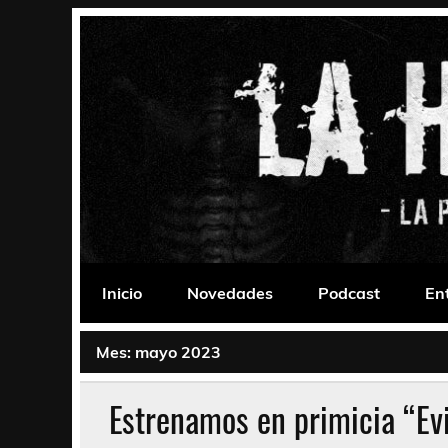
Saltar
al
contenido
La Habitación 235
Psychedelic, Stoner, Doom, Sludge, Fuzz, Space,
Inicio
Novedades
Podcast
En
Mes:
mayo 2023
Estrenamos en primicia “Evi