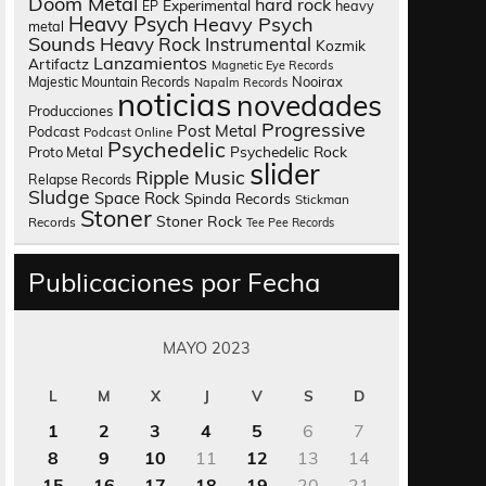
Doom Metal
hard rock
Experimental
heavy
EP
Heavy Psych
Heavy Psych
metal
Sounds
Heavy Rock
Instrumental
Kozmik
Lanzamientos
Artifactz
Magnetic Eye Records
Nooirax
Majestic Mountain Records
Napalm Records
noticias
novedades
Producciones
Progressive
Post Metal
Podcast
Podcast Online
Psychedelic
Psychedelic Rock
Proto Metal
slider
Ripple Music
Relapse Records
Sludge
Space Rock
Spinda Records
Stickman
Stoner
Stoner Rock
Records
Tee Pee Records
Publicaciones por Fecha
MAYO 2023
L
M
X
J
V
S
D
1
2
3
4
5
6
7
8
9
10
11
12
13
14
15
16
17
18
19
20
21