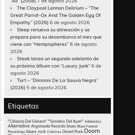
“All” (2008)
7 de agosto 2026
The Claypool Lennon Delirium – “The
Great Parrot-Ox And The Golden Egg Of
Empathy” (2026)
6 de agosto 2026
Sleep renueva su alineación y se
prepara para su desembarco el mes que
viene con “Hempispheres”
6 de agosto
2026
Steak lanza un segundo adelanto de
su próximo álbum con “Luxury Junk”
6 de
agosto 2026
Tort – “Dimonis De La Sauva Negra”
(2026)
5 de agosto 2026
Etiquetas
"Clásicos Del Género"
"Sonidos Del Ayer"
Adelantos
Alternative
Argonauta Records
blues
Blues Funeral
Doom
blues rock
Desert Rock
Recordings
Crónicas