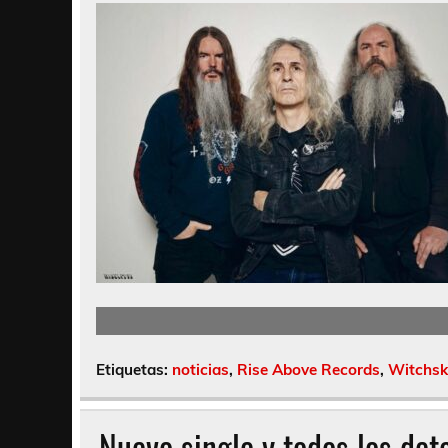
Etiquetas:
noticias
,
Rise Above Records
,
Witchsk
Nuevo single y todos los det