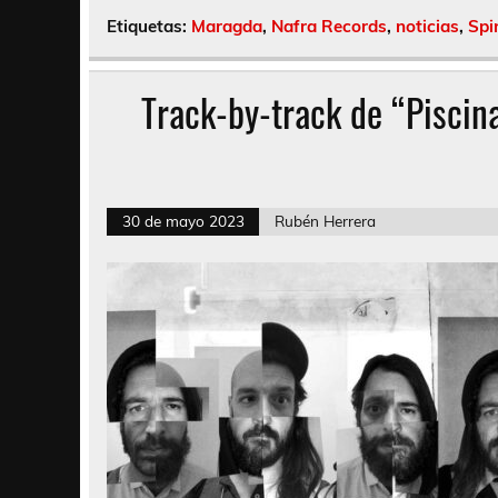
Etiquetas:
Maragda
,
Nafra Records
,
noticias
,
Spi
Track-by-track de “Piscina
30 de mayo 2023
Rubén Herrera