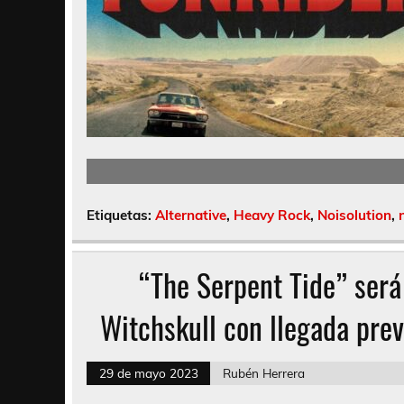
Etiquetas:
Alternative
,
Heavy Rock
,
Noisolution
,
“The Serpent Tide” será 
Witchskull con llegada prev
29 de mayo 2023
Rubén Herrera