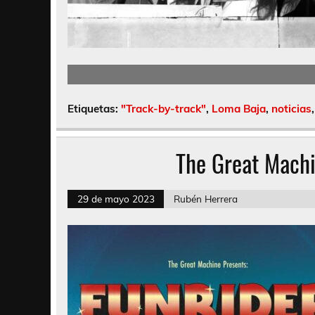
Etiquetas:
"Track-by-track"
,
Loma Baja
,
noticias
The Great Machi
29 de mayo 2023
Rubén Herrera