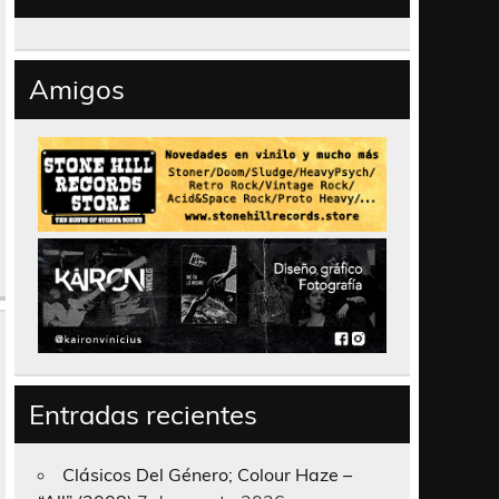
Amigos
Entradas recientes
Clásicos Del Género; Colour Haze –