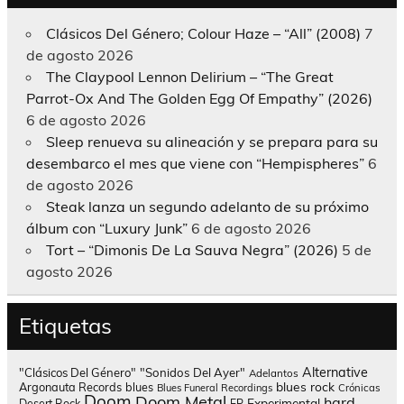
Clásicos Del Género; Colour Haze – “All” (2008)
7
de agosto 2026
The Claypool Lennon Delirium – “The Great
Parrot-Ox And The Golden Egg Of Empathy” (2026)
6 de agosto 2026
Sleep renueva su alineación y se prepara para su
desembarco el mes que viene con “Hempispheres”
6
de agosto 2026
Steak lanza un segundo adelanto de su próximo
álbum con “Luxury Junk”
6 de agosto 2026
Tort – “Dimonis De La Sauva Negra” (2026)
5 de
agosto 2026
Etiquetas
Alternative
"Clásicos Del Género"
"Sonidos Del Ayer"
Adelantos
blues rock
Argonauta Records
blues
Blues Funeral Recordings
Crónicas
Doom
Doom Metal
hard
Experimental
Desert Rock
EP