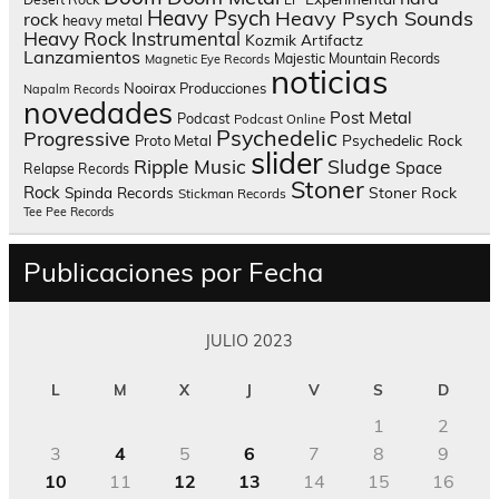
Heavy Psych
Heavy Psych Sounds
rock
heavy metal
Heavy Rock
Instrumental
Kozmik Artifactz
Lanzamientos
Majestic Mountain Records
Magnetic Eye Records
noticias
Nooirax Producciones
Napalm Records
novedades
Post Metal
Podcast
Podcast Online
Psychedelic
Progressive
Psychedelic Rock
Proto Metal
slider
Sludge
Ripple Music
Space
Relapse Records
Stoner
Rock
Spinda Records
Stoner Rock
Stickman Records
Tee Pee Records
Publicaciones por Fecha
JULIO 2023
L
M
X
J
V
S
D
1
2
3
4
5
6
7
8
9
10
11
12
13
14
15
16