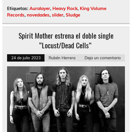
Etiquetas:
Auralayer
,
Heavy Rock
,
King Volume
Records
,
novedades
,
slider
,
Sludge
Spirit Mother estrena el doble single
“Locust/Dead Cells”
24 de julio 2023
Rubén Herrera
Deja un comentario