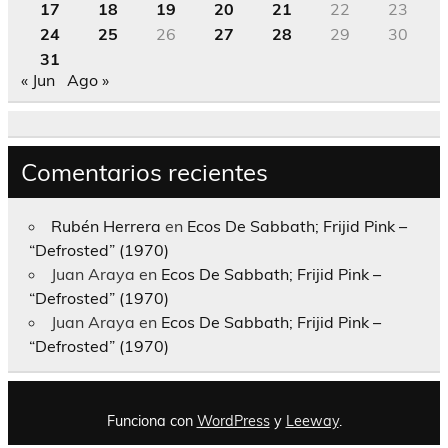
17
18
19
20
21
22
23
24
25
26
27
28
29
30
31
« Jun
Ago »
Comentarios recientes
Rubén Herrera
en
Ecos De Sabbath; Frijid Pink –
“Defrosted” (1970)
Juan Araya
en
Ecos De Sabbath; Frijid Pink –
“Defrosted” (1970)
Juan Araya
en
Ecos De Sabbath; Frijid Pink –
“Defrosted” (1970)
Funciona con
WordPress
y
Leeway
.