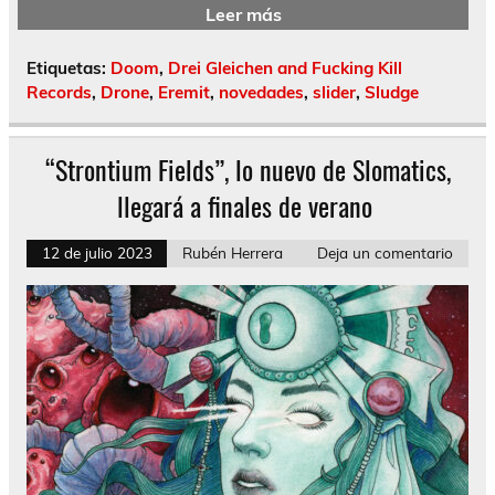
Leer más
Etiquetas:
Doom
,
Drei Gleichen and Fucking Kill
Records
,
Drone
,
Eremit
,
novedades
,
slider
,
Sludge
“Strontium Fields”, lo nuevo de Slomatics,
llegará a finales de verano
12 de julio 2023
Rubén Herrera
Deja un comentario