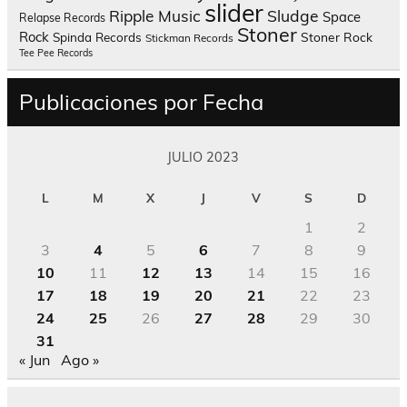
slider
Sludge
Ripple Music
Space
Relapse Records
Stoner
Rock
Spinda Records
Stoner Rock
Stickman Records
Tee Pee Records
Publicaciones por Fecha
JULIO 2023
L
M
X
J
V
S
D
1
2
3
4
5
6
7
8
9
10
11
12
13
14
15
16
17
18
19
20
21
22
23
24
25
26
27
28
29
30
31
« Jun
Ago »