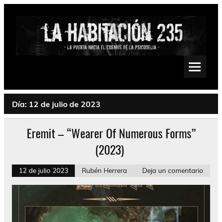
Saltar
al
contenido
La Habitación 235
Psychedelic, Stoner, Doom, Sludge, Fuzz, Space, Drone
Día:
12 de julio de 2023
Eremit – “Wearer Of Numerous Forms”
(2023)
12 de julio 2023
Rubén Herrera
Deja un comentario