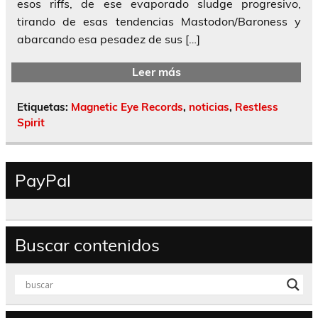
esos riffs, de ese evaporado sludge progresivo,
tirando de esas tendencias Mastodon/Baroness y
abarcando esa pesadez de sus […]
Leer más
Etiquetas:
Magnetic Eye Records
,
noticias
,
Restless
Spirit
PayPal
Buscar contenidos