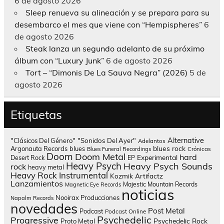
6 de agosto 2026
Sleep renueva su alineación y se prepara para su
desembarco el mes que viene con “Hempispheres”
6
de agosto 2026
Steak lanza un segundo adelanto de su próximo
álbum con “Luxury Junk”
6 de agosto 2026
Tort – “Dimonis De La Sauva Negra” (2026)
5 de
agosto 2026
Etiquetas
Alternative
"Clásicos Del Género"
"Sonidos Del Ayer"
Adelantos
blues rock
Argonauta Records
blues
Blues Funeral Recordings
Crónicas
Doom
Doom Metal
hard
Experimental
Desert Rock
EP
Heavy Psych
Heavy Psych Sounds
rock
heavy metal
Heavy Rock
Instrumental
Kozmik Artifactz
Lanzamientos
Majestic Mountain Records
Magnetic Eye Records
noticias
Nooirax Producciones
Napalm Records
novedades
Post Metal
Podcast
Podcast Online
Psychedelic
Progressive
Psychedelic Rock
Proto Metal