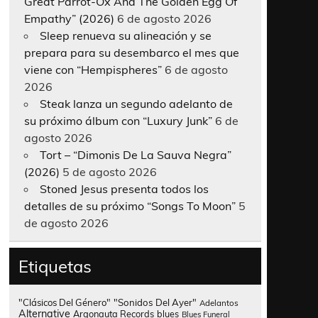
Great Parrot-Ox And The Golden Egg Of
Empathy” (2026)
6 de agosto 2026
Sleep renueva su alineación y se
prepara para su desembarco el mes que
viene con “Hempispheres”
6 de agosto
2026
Steak lanza un segundo adelanto de
su próximo álbum con “Luxury Junk”
6 de
agosto 2026
Tort – “Dimonis De La Sauva Negra”
(2026)
5 de agosto 2026
Stoned Jesus presenta todos los
detalles de su próximo “Songs To Moon”
5
de agosto 2026
Etiquetas
"Clásicos Del Género"
"Sonidos Del Ayer"
Adelantos
Alternative
Argonauta Records
blues
Blues Funeral