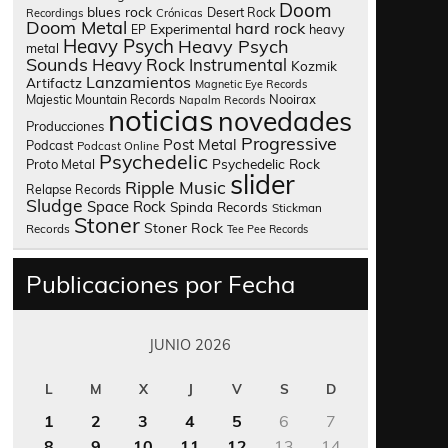
Doom
blues rock
Desert Rock
Recordings
Crónicas
Doom Metal
hard rock
Experimental
heavy
EP
Heavy Psych
Heavy Psych
metal
Sounds
Heavy Rock
Instrumental
Kozmik
Lanzamientos
Artifactz
Magnetic Eye Records
Nooirax
Majestic Mountain Records
Napalm Records
noticias
novedades
Producciones
Progressive
Post Metal
Podcast
Podcast Online
Psychedelic
Psychedelic Rock
Proto Metal
slider
Ripple Music
Relapse Records
Sludge
Space Rock
Spinda Records
Stickman
Stoner
Stoner Rock
Records
Tee Pee Records
Publicaciones por Fecha
JUNIO 2026
L
M
X
J
V
S
D
1
2
3
4
5
6
7
8
9
10
11
12
13
14