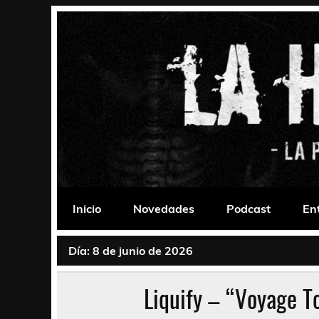
Saltar
al
contenido
La Habitación 235
Psychedelic, Stoner, Doom, Sludge, Fuzz, Space,
Inicio
Novedades
Podcast
En
Día:
8 de junio de 2026
Liquify – “Voyage T