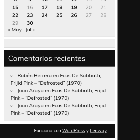
15
16
17
18
19
20
21
22
23
24
25
26
27
28
29
30
« May
Jul »
Comentarios recientes
Rubén Herrera
en
Ecos De Sabbath;
Frijid Pink – “Defrosted” (1970)
Juan Araya
en
Ecos De Sabbath; Frijid
Pink – “Defrosted” (1970)
Juan Araya
en
Ecos De Sabbath; Frijid
Pink – “Defrosted” (1970)
Funciona con
WordPress
y
Leeway
.