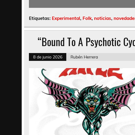
Etiquetas:
Experimental
,
Folk
,
noticias
,
novedade
“Bound To A Psychotic Cycl
8 de junio 2026
Rubén Herrera