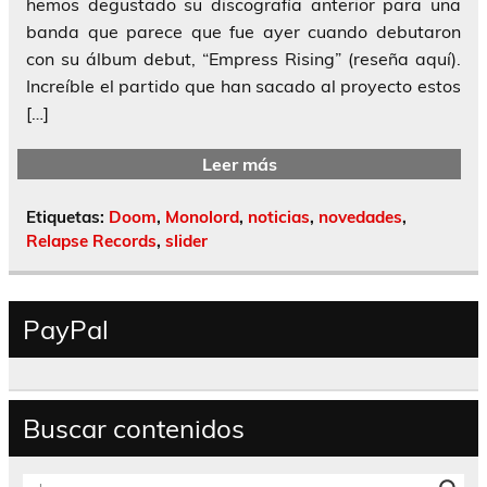
hemos degustado su discografía anterior para una
banda que parece que fue ayer cuando debutaron
con su álbum debut, “Empress Rising” (reseña aquí).
Increíble el partido que han sacado al proyecto estos
[…]
Leer más
Etiquetas:
Doom
,
Monolord
,
noticias
,
novedades
,
Relapse Records
,
slider
PayPal
Buscar contenidos