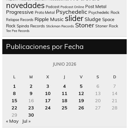
novedades
Post Metal
Podcast
Podcast Online
Psychedelic
Progressive
Psychedelic Rock
Proto Metal
slider
Sludge
Ripple Music
Space
Relapse Records
Stoner
Rock
Spinda Records
Stoner Rock
Stickman Records
Tee Pee Records
Publicaciones por Fecha
JUNIO 2026
L
M
X
J
V
S
D
1
2
3
4
5
6
7
8
9
10
11
12
13
14
15
16
17
18
19
20
21
22
23
24
25
26
27
28
29
30
« May
Jul »