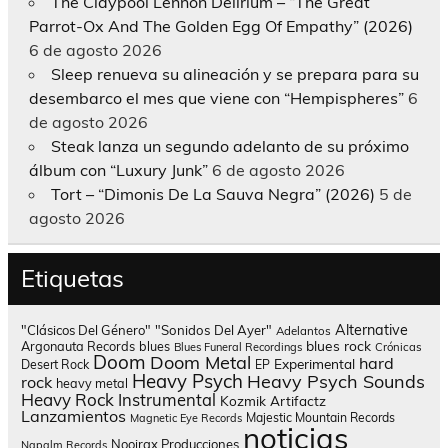
The Claypool Lennon Delirium – “The Great
Parrot-Ox And The Golden Egg Of Empathy” (2026)
6 de agosto 2026
Sleep renueva su alineación y se prepara para su
desembarco el mes que viene con “Hempispheres”
6
de agosto 2026
Steak lanza un segundo adelanto de su próximo
álbum con “Luxury Junk”
6 de agosto 2026
Tort – “Dimonis De La Sauva Negra” (2026)
5 de
agosto 2026
Etiquetas
Alternative
"Clásicos Del Género"
"Sonidos Del Ayer"
Adelantos
blues rock
Argonauta Records
blues
Blues Funeral Recordings
Crónicas
Doom
Doom Metal
hard
Experimental
Desert Rock
EP
Heavy Psych
Heavy Psych Sounds
rock
heavy metal
Heavy Rock
Instrumental
Kozmik Artifactz
Lanzamientos
Majestic Mountain Records
Magnetic Eye Records
noticias
Nooirax Producciones
Napalm Records