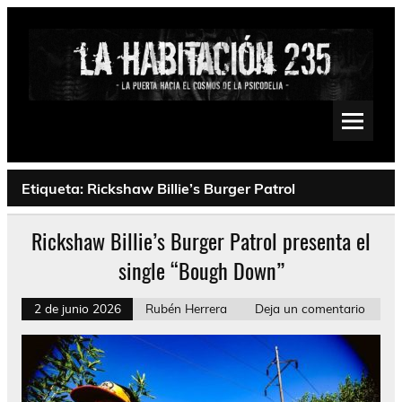
Saltar
al
contenido
La Habitación 235
Psychedelic, Stoner, Doom, Sludge, Fuzz, Space, Drone
Etiqueta:
Rickshaw Billie’s Burger Patrol
Rickshaw Billie’s Burger Patrol presenta el
single “Bough Down”
2 de junio 2026
Rubén Herrera
Deja un comentario