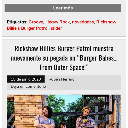
Leer más
Etiquetas:
Groove
,
Heavy Rock
,
novedades
,
Rickshaw
Billie’s Burger Patrol
,
slider
Rickshaw Billies Burger Patrol muestra
nuevamente su pegada en “Burger Babes…
From Outer Space!”
15 de junio 2020
Rubén Herrera
Deja un comentario