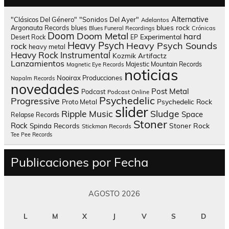
Alternative
"Clásicos Del Género"
"Sonidos Del Ayer"
Adelantos
blues rock
Argonauta Records
blues
Blues Funeral Recordings
Crónicas
Doom
Doom Metal
hard
Experimental
Desert Rock
EP
Heavy Psych
Heavy Psych Sounds
rock
heavy metal
Heavy Rock
Instrumental
Kozmik Artifactz
Lanzamientos
Majestic Mountain Records
Magnetic Eye Records
noticias
Nooirax Producciones
Napalm Records
novedades
Post Metal
Podcast
Podcast Online
Psychedelic
Progressive
Psychedelic Rock
Proto Metal
slider
Sludge
Ripple Music
Space
Relapse Records
Stoner
Rock
Spinda Records
Stoner Rock
Stickman Records
Tee Pee Records
Publicaciones por Fecha
AGOSTO 2026
L
M
X
J
V
S
D