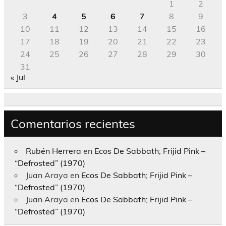
1
2
3
4
5
6
7
8
9
10
11
12
13
14
15
16
17
18
19
20
21
22
23
24
25
26
27
28
29
30
31
« Jul
Comentarios recientes
Rubén Herrera
en
Ecos De Sabbath; Frijid Pink –
“Defrosted” (1970)
Juan Araya
en
Ecos De Sabbath; Frijid Pink –
“Defrosted” (1970)
Juan Araya
en
Ecos De Sabbath; Frijid Pink –
“Defrosted” (1970)