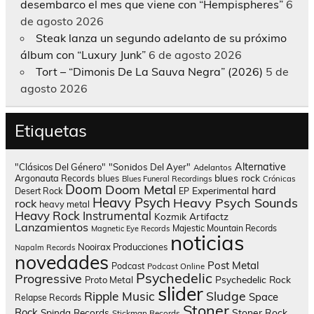
desembarco el mes que viene con “Hempispheres”
6
de agosto 2026
Steak lanza un segundo adelanto de su próximo
álbum con “Luxury Junk”
6 de agosto 2026
Tort – “Dimonis De La Sauva Negra” (2026)
5 de
agosto 2026
Etiquetas
Alternative
"Clásicos Del Género"
"Sonidos Del Ayer"
Adelantos
blues rock
Argonauta Records
blues
Blues Funeral Recordings
Crónicas
Doom
Doom Metal
hard
Experimental
Desert Rock
EP
Heavy Psych
Heavy Psych Sounds
rock
heavy metal
Heavy Rock
Instrumental
Kozmik Artifactz
Lanzamientos
Majestic Mountain Records
Magnetic Eye Records
noticias
Nooirax Producciones
Napalm Records
novedades
Post Metal
Podcast
Podcast Online
Psychedelic
Progressive
Psychedelic Rock
Proto Metal
slider
Sludge
Ripple Music
Space
Relapse Records
Stoner
Rock
Spinda Records
Stoner Rock
Stickman Records