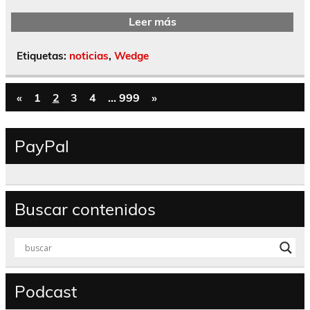
Leer más
Etiquetas:
noticias
,
Wedge
«
1
2
3
4
…
999
»
PayPal
Buscar contenidos
Podcast