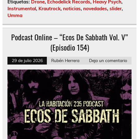
Etiquetas:
Drone
,
Echodelick Records
,
Heavy Psych
,
Instrumental
,
Krautrock
,
noticias
,
novedades
,
slider
,
Umma
Podcast Online – “Ecos De Sabbath Vol. V”
(Episodio 154)
29 de julio 2026
Rubén Herrera
Deja un comentario