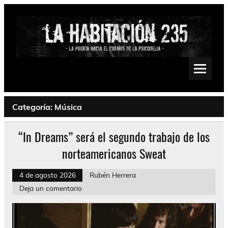
Saltar
al
contenido
La Habitación 235
Psychedelic, Stoner, Doom, Sludge, Fuzz, Space, Drone
Categoría:
Música
“In Dreams” será el segundo trabajo de los
norteamericanos Sweat
4 de agosto 2026
Rubén Herrera
Deja un comentario