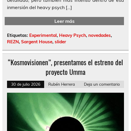
detallado, pero también más intenso dentro de esa
inmersión del heavy psych […]
Leer más
Etiquetas:
Experimental
,
Heavy Psych
,
novedades
,
REZN
,
Sargent House
,
slider
“Kosmovisionen”, presentamos el estreno del
proyecto Umma
30 de julio 2026
Rubén Herrera
Deja un comentario