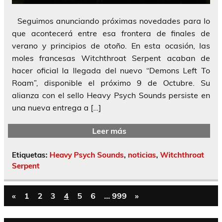
Seguimos anunciando próximas novedades para lo
que acontecerá entre esa frontera de finales de
verano y principios de otoño. En esta ocasión, las
moles francesas Witchthroat Serpent acaban de
hacer oficial la llegada del nuevo “Demons Left To
Roam”, disponible el próximo 9 de Octubre. Su
alianza con el sello Heavy Psych Sounds persiste en
una nueva entrega a […]
Leer más
Etiquetas:
Heavy Psych Sounds
,
noticias
,
Witchthroat
Serpent
«
1
2
3
4
5
6
…
999
»