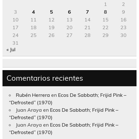
1
2
3
4
5
6
7
8
9
10
11
12
13
14
15
16
17
18
19
20
21
22
23
24
25
26
27
28
29
30
31
« Jul
Comentarios recientes
Rubén Herrera
en
Ecos De Sabbath; Frijid Pink –
“Defrosted” (1970)
Juan Araya
en
Ecos De Sabbath; Frijid Pink –
“Defrosted” (1970)
Juan Araya
en
Ecos De Sabbath; Frijid Pink –
“Defrosted” (1970)