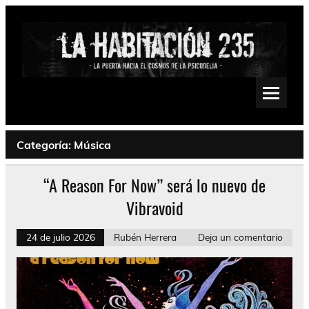
Saltar
al
contenido
La Habitación 235
Psychedelic, Stoner, Doom, Sludge, Fuzz, Space, Drone
Categoría:
Música
“A Reason For Now” será lo nuevo de
Vibravoid
24 de julio 2026
Rubén Herrera
Deja un comentario