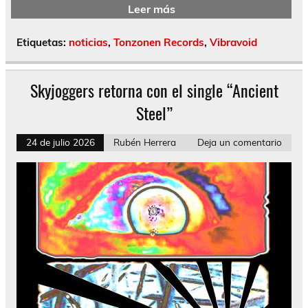
Leer más
Etiquetas:
noticias
,
Tonzonen Records
,
Vibravoid
Skyjoggers retorna con el single “Ancient
Steel”
24 de julio 2026
Rubén Herrera
Deja un comentario