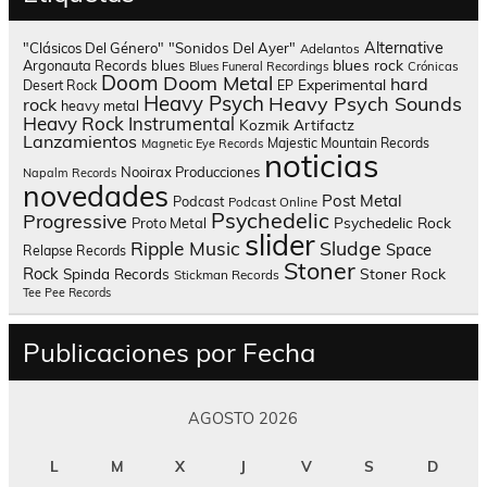
Alternative
"Clásicos Del Género"
"Sonidos Del Ayer"
Adelantos
blues rock
Argonauta Records
blues
Blues Funeral Recordings
Crónicas
Doom
Doom Metal
hard
Experimental
Desert Rock
EP
Heavy Psych
Heavy Psych Sounds
rock
heavy metal
Heavy Rock
Instrumental
Kozmik Artifactz
Lanzamientos
Majestic Mountain Records
Magnetic Eye Records
noticias
Nooirax Producciones
Napalm Records
novedades
Post Metal
Podcast
Podcast Online
Psychedelic
Progressive
Psychedelic Rock
Proto Metal
slider
Sludge
Ripple Music
Space
Relapse Records
Stoner
Rock
Spinda Records
Stoner Rock
Stickman Records
Tee Pee Records
Publicaciones por Fecha
AGOSTO 2026
L
M
X
J
V
S
D