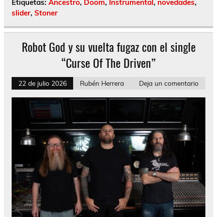
Etiquetas:
Ancestro
,
Doom
,
Instrumental
,
novedades
,
slider
,
Stoner
Robot God y su vuelta fugaz con el single
“Curse Of The Driven”
22 de julio 2026
Rubén Herrera
Deja un comentario