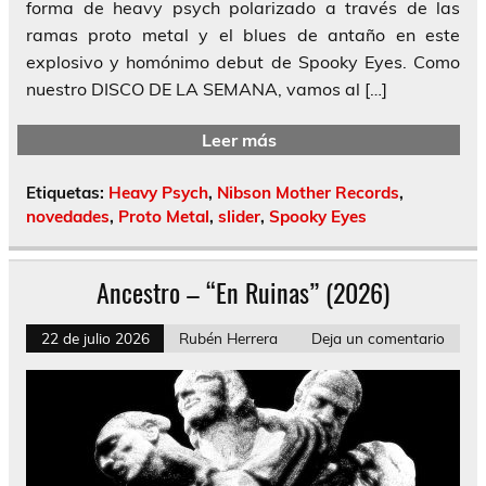
forma de heavy psych polarizado a través de las
ramas proto metal y el blues de antaño en este
explosivo y homónimo debut de Spooky Eyes. Como
nuestro DISCO DE LA SEMANA, vamos al […]
Leer más
Etiquetas:
Heavy Psych
,
Nibson Mother Records
,
novedades
,
Proto Metal
,
slider
,
Spooky Eyes
Ancestro – “En Ruinas” (2026)
22 de julio 2026
Rubén Herrera
Deja un comentario