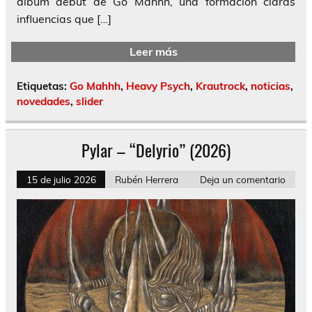
álbum debut de Go Mahhh, una formación claras
influencias que […]
Leer más
Etiquetas:
Go Mahhh
,
Heavy Psych
,
Krautrock
,
noticias
,
novedades
,
slider
Pylar – “Delyrio” (2026)
15 de julio 2026
Rubén Herrera
Deja un comentario