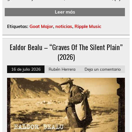
Leer más
Etiquetas:
Goat Major
,
noticias
,
Ripple Music
Ealdor Bealu – “Graves Of The Silent Plain”
(2026)
16 de julio 2026
Rubén Herrera
Deja un comentario