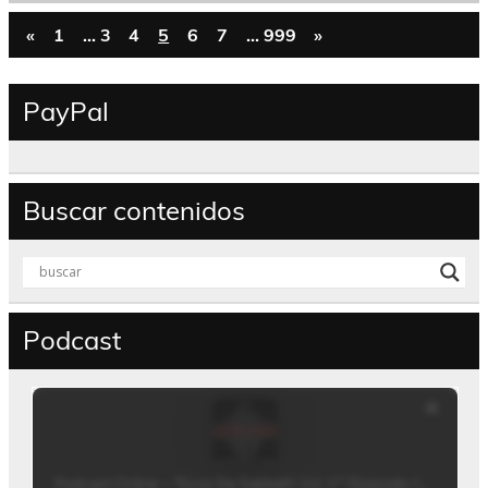
«
1
…
3
4
5
6
7
…
999
»
PayPal
Buscar contenidos
Podcast