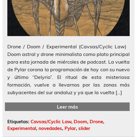
Drone / Doom / Experimental (Cavsas/Cyclic Law)
Doom astral y drone minimalista como plato principal
para esta jornada de miércoles de podcast. La vuelta
de Pylar corona la programación de hoy con su nuevo
y último “Delyrio”. El ritual de esta misteriosa
formación, vuelve a llevarnos por las zonas más
subyacentes del sur andaluz y ya que la vuelta […]
Leer más
Etiquetas:
Cavsas/Cyclic Law
,
Doom
,
Drone
,
Experimental
,
novedades
,
Pylar
,
slider