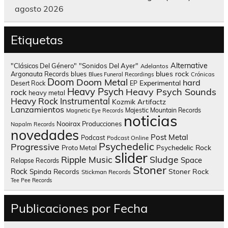
agosto 2026
Etiquetas
Alternative
"Clásicos Del Género"
"Sonidos Del Ayer"
Adelantos
blues rock
Argonauta Records
blues
Blues Funeral Recordings
Crónicas
Doom
Doom Metal
hard
Experimental
Desert Rock
EP
Heavy Psych
Heavy Psych Sounds
rock
heavy metal
Heavy Rock
Instrumental
Kozmik Artifactz
Lanzamientos
Majestic Mountain Records
Magnetic Eye Records
noticias
Nooirax Producciones
Napalm Records
novedades
Post Metal
Podcast
Podcast Online
Psychedelic
Progressive
Psychedelic Rock
Proto Metal
slider
Sludge
Ripple Music
Space
Relapse Records
Stoner
Rock
Spinda Records
Stoner Rock
Stickman Records
Tee Pee Records
Publicaciones por Fecha