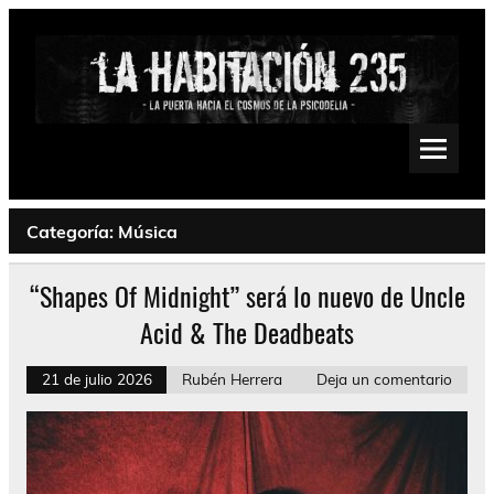
Saltar
al
contenido
La Habitación 235
Psychedelic, Stoner, Doom, Sludge, Fuzz, Space, Drone
Categoría:
Música
“Shapes Of Midnight” será lo nuevo de Uncle
Acid & The Deadbeats
21 de julio 2026
Rubén Herrera
Deja un comentario