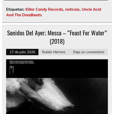
Etiquetas:
Killer Candy Records
,
noticias
,
Uncle Acid
And The Deadbeats
Sonidos Del Ayer; Messa – “Feast For Water”
(2018)
17 de julio 2026
Rubén Herrera
Deja un comentario