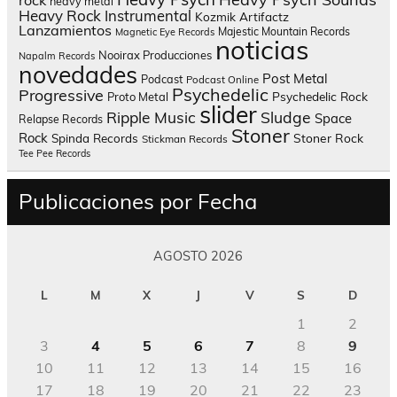
heavy metal
Heavy Rock
Instrumental
Kozmik Artifactz
Lanzamientos
Majestic Mountain Records
Magnetic Eye Records
noticias
Nooirax Producciones
Napalm Records
novedades
Post Metal
Podcast
Podcast Online
Psychedelic
Progressive
Psychedelic Rock
Proto Metal
slider
Sludge
Ripple Music
Space
Relapse Records
Stoner
Rock
Spinda Records
Stoner Rock
Stickman Records
Tee Pee Records
Publicaciones por Fecha
AGOSTO 2026
L
M
X
J
V
S
D
1
2
3
4
5
6
7
8
9
10
11
12
13
14
15
16
17
18
19
20
21
22
23