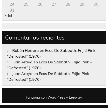
24
25
26
27
28
29
30
31
« Jul
Comentarios recientes
Rubén Herrera
en
Ecos De Sabbath; Frijid Pink –
“Defrosted” (1970)
Juan Araya
en
Ecos De Sabbath; Frijid Pink –
“Defrosted” (1970)
Juan Araya
en
Ecos De Sabbath; Frijid Pink –
“Defrosted” (1970)
Funciona con
WordPress
y
Leeway
.