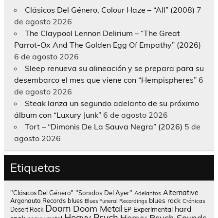
Clásicos Del Género; Colour Haze – “All” (2008)
7
de agosto 2026
The Claypool Lennon Delirium – “The Great
Parrot-Ox And The Golden Egg Of Empathy” (2026)
6 de agosto 2026
Sleep renueva su alineación y se prepara para su
desembarco el mes que viene con “Hempispheres”
6
de agosto 2026
Steak lanza un segundo adelanto de su próximo
álbum con “Luxury Junk”
6 de agosto 2026
Tort – “Dimonis De La Sauva Negra” (2026)
5 de
agosto 2026
Etiquetas
Alternative
"Clásicos Del Género"
"Sonidos Del Ayer"
Adelantos
blues rock
Argonauta Records
blues
Blues Funeral Recordings
Crónicas
Doom
Doom Metal
hard
Experimental
Desert Rock
EP
Heavy Psych
Heavy Psych Sounds
rock