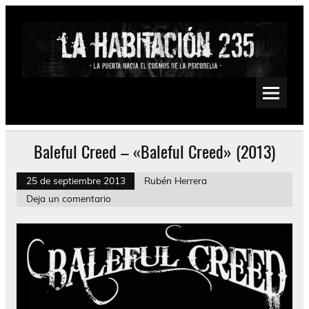
Saltar
al
contenido
La Habitación 235
Psychedelic, Stoner, Doom, Sludge, Fuzz, Space, Drone
Baleful Creed – «Baleful Creed» (2013)
25 de septiembre 2013
Rubén Herrera
Deja un comentario