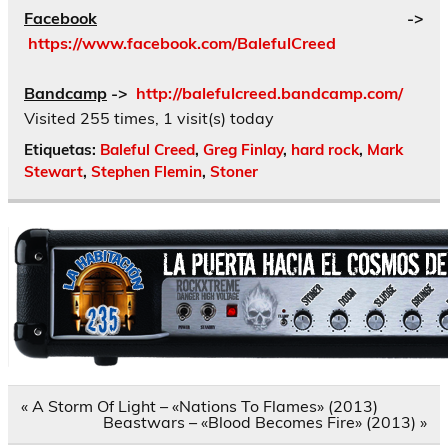
Facebook
->
https://www.facebook.com/BalefulCreed
Bandcamp
->
http://balefulcreed.bandcamp.com/
Visited 255 times, 1 visit(s) today
Etiquetas:
Baleful Creed
,
Greg Finlay
,
hard rock
,
Mark
Stewart
,
Stephen Flemin
,
Stoner
Navegación
« A Storm Of Light – «Nations To Flames» (2013)
de
Beastwars – «Blood Becomes Fire» (2013) »
entradas