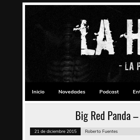
Saltar
al
contenido
La Habitación 235
Psychedelic, Stoner, Doom, Sludge, Fuzz, Space,
Inicio
Novedades
Podcast
En
Big Red Panda –
21 de diciembre 2015
Roberto Fuentes