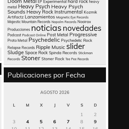
Doom Metal
hard rock
Experimental
heavy
EP
Heavy Psych
Heavy Psych
metal
Sounds
Heavy Rock
Instrumental
Kozmik
Lanzamientos
Artifactz
Magnetic Eye Records
Nooirax
Majestic Mountain Records
Napalm Records
noticias
novedades
Producciones
Progressive
Post Metal
Podcast
Podcast Online
Psychedelic
Psychedelic Rock
Proto Metal
slider
Ripple Music
Relapse Records
Sludge
Space Rock
Spinda Records
Stickman
Stoner
Stoner Rock
Records
Tee Pee Records
Publicaciones por Fecha
AGOSTO 2026
L
M
X
J
V
S
D
1
2
3
4
5
6
7
8
9
10
11
12
13
14
15
16