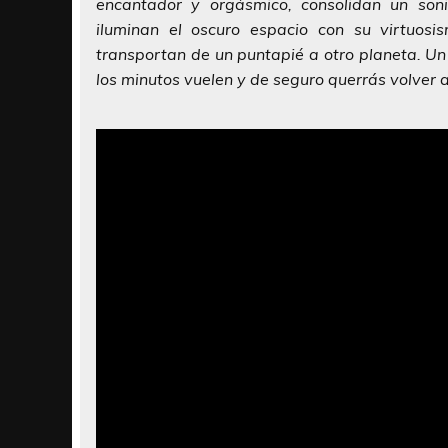
encantador y orgásmico, consolidan un soni
iluminan el oscuro espacio con su virtuos
transportan de un puntapié a otro planeta. Un
los minutos vuelen y de seguro querrás volver a