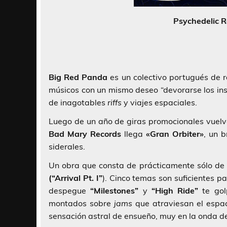
Psychedelic R
Big Red Panda
es un colectivo portugués de r
músicos con un mismo deseo “devorarse los in
de inagotables
riffs
y viajes espaciales.
Luego de un año de giras promocionales vuelve
Bad Mary Records
llega
«Gran Orbiter»
, un 
siderales.
Un obra que consta de prácticamente sólo de 
(“Arrival Pt. I”
). Cinco temas son suficientes p
despegue
“Milestones”
y
“High Ride”
te go
montados sobre
jams
que atraviesan el espac
sensación astral de ensueño, muy en la onda de