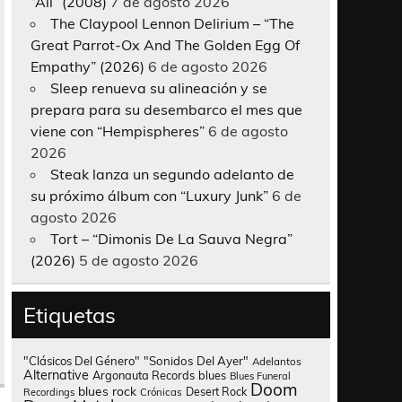
“All” (2008)
7 de agosto 2026
The Claypool Lennon Delirium – “The
Great Parrot-Ox And The Golden Egg Of
Empathy” (2026)
6 de agosto 2026
Sleep renueva su alineación y se
prepara para su desembarco el mes que
viene con “Hempispheres”
6 de agosto
2026
Steak lanza un segundo adelanto de
su próximo álbum con “Luxury Junk”
6 de
agosto 2026
Tort – “Dimonis De La Sauva Negra”
(2026)
5 de agosto 2026
Etiquetas
"Clásicos Del Género"
"Sonidos Del Ayer"
Adelantos
Alternative
Argonauta Records
blues
Blues Funeral
Doom
blues rock
Desert Rock
Recordings
Crónicas