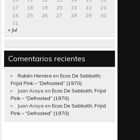
17
18
19
20
21
22
23
24
25
26
27
28
29
30
31
« Jul
Comentarios recientes
Rubén Herrera
en
Ecos De Sabbath;
Frijid Pink – “Defrosted” (1970)
Juan Araya
en
Ecos De Sabbath; Frijid
Pink – “Defrosted” (1970)
Juan Araya
en
Ecos De Sabbath; Frijid
Pink – “Defrosted” (1970)