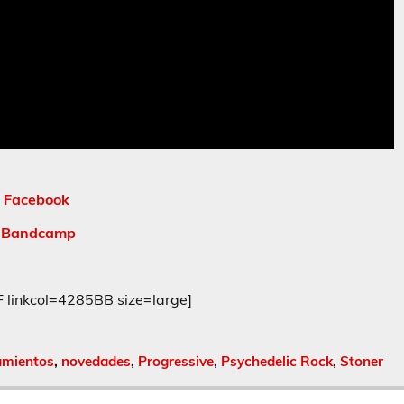
Facebook
Bandcamp
inkcol=4285BB size=large]
amientos
,
novedades
,
Progressive
,
Psychedelic Rock
,
Stoner