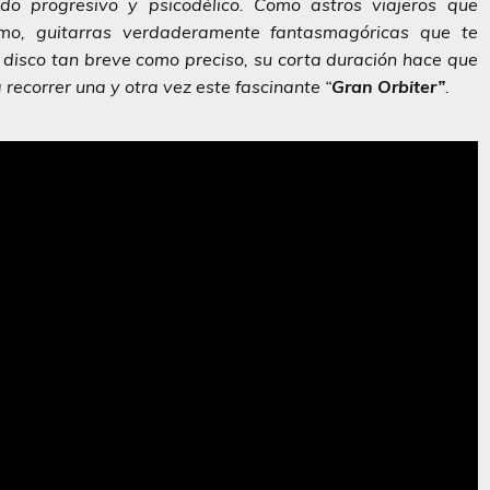
do progresivo y psicodélico. Como astros viajeros que
ismo, guitarras verdaderamente fantasmagóricas que te
 disco tan breve como preciso, su corta duración hace que
 recorrer una y otra vez este fascinante “
Gran Orbiter”
.