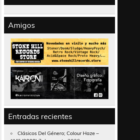
Amigos
Entradas recientes
Clásicos Del Género; Colour Haze –