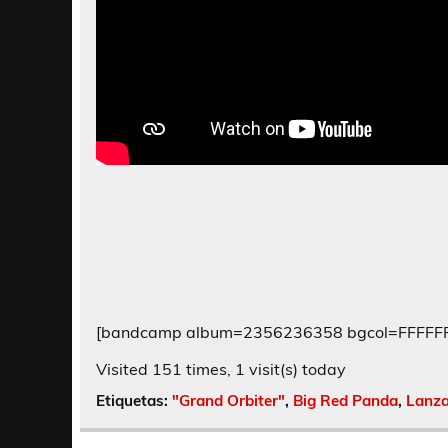
[bandcamp album=2356236358 bgcol=FFFFFF l
Visited 151 times, 1 visit(s) today
Etiquetas:
"Grand Orbiter"
,
Big Red Panda
,
Lanz