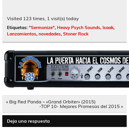
Visited 123 times, 1 visit(s) today
Etiquetas:
"Sermonize"
,
Heavy Psych Sounds
,
Isaak
,
Lanzamientos
,
novedades
,
Stoner Rock
Navegación
« Big Red Panda – «Grand Orbiter» (2015)
de
-TOP 10- Mejores Promesas del 2015 »
entradas
Deja una respuesta