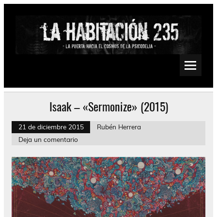
Saltar
al
contenido
La Habitación 235
Psychedelic, Stoner, Doom, Sludge, Fuzz, Space, Drone
Isaak – «Sermonize» (2015)
21 de diciembre 2015
Rubén Herrera
Deja un comentario