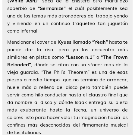
(White Ash)”
saca de la chistera otro martillazo
soberbio de
“Sermonize”
el cuál posiblemente sea
uno de los temas más atronadores del trabajo yendo
y viniendo en un continuo traqueteo tan juguetón
como infernal.
Mencionar el
cover
de
Kyuss
llamado
“Yeah”
hasta te
puede dar la risa, pero yo los encuentro más
similares en pistas como
“Lesson n.1”
o
“The Frown
Reloaded”
, dónde se citan con un
stoner
más de la
vieja guardia. “The Phil’s Theorem” es una de esas
piezas a medio tiempo que no termina de arrancar,
huele más a relleno del disco pero también puede
servir como hilo conductor hasta el claustro final que
da nombre al disco y dónde Isaak entrega su pieza
más exuberante hasta la fecha, un universo de
colores listo para hacer volar tu imaginación hacía los
confines más desconocidos del firmamento musical
de los italianos.