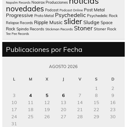
noticias
Nooirax Producciones
Napalm Records
novedades
Post Metal
Podcast
Podcast Online
Psychedelic
Progressive
Psychedelic Rock
Proto Metal
slider
Sludge
Ripple Music
Space
Relapse Records
Stoner
Rock
Spinda Records
Stoner Rock
Stickman Records
Tee Pee Records
Publicaciones por Fecha
AGOSTO 2026
L
M
X
J
V
S
D
1
2
3
4
5
6
7
8
9
10
11
12
13
14
15
16
17
18
19
20
21
22
23
24
25
26
27
28
29
30
31