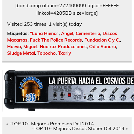
[bandcamp album=272409099 bgcol=FFFFFF
linkcol=4285BB size=large]
Visited 253 times, 1 visit(s) today
Etiquetas:
"Luna Hiena"
,
Ángel
,
Cementerio
,
Discos
Macarras
,
Fuck The Police Records
,
Fundación C y C.
,
Huevo
,
Miguel
,
Nooirax Producciones
,
Odio Sonoro
,
Sludge Metal
,
Topocho
,
Txarly
Navegación
« -TOP 10- Mejores Promesas Del 2014
de
-TOP 10- Mejores Discos Stoner Del 2014 »
entradas