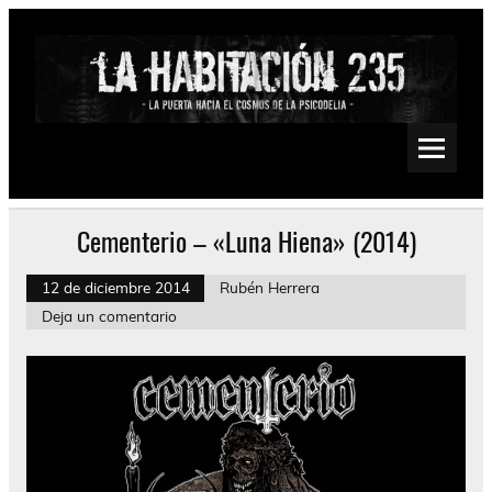
Saltar
al
contenido
La Habitación 235
Psychedelic, Stoner, Doom, Sludge, Fuzz, Space, Drone
Cementerio – «Luna Hiena» (2014)
12 de diciembre 2014
Rubén Herrera
Deja un comentario