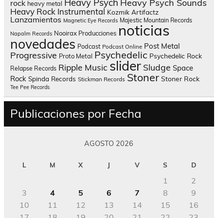
Heavy Psych
Heavy Psych Sounds
rock
heavy metal
Heavy Rock
Instrumental
Kozmik Artifactz
Lanzamientos
Majestic Mountain Records
Magnetic Eye Records
noticias
Nooirax Producciones
Napalm Records
novedades
Post Metal
Podcast
Podcast Online
Psychedelic
Progressive
Psychedelic Rock
Proto Metal
slider
Sludge
Ripple Music
Space
Relapse Records
Stoner
Rock
Spinda Records
Stoner Rock
Stickman Records
Tee Pee Records
Publicaciones por Fecha
AGOSTO 2026
L
M
X
J
V
S
D
1
2
3
4
5
6
7
8
9
10
11
12
13
14
15
16
17
18
19
20
21
22
23