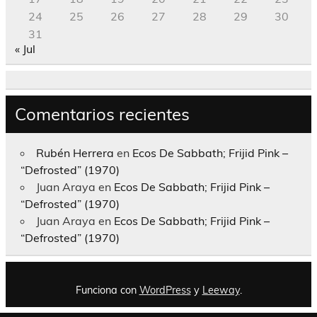
24
25
26
27
28
29
30
31
« Jul
Comentarios recientes
Rubén Herrera
en
Ecos De Sabbath; Frijid Pink –
“Defrosted” (1970)
Juan Araya
en
Ecos De Sabbath; Frijid Pink –
“Defrosted” (1970)
Juan Araya
en
Ecos De Sabbath; Frijid Pink –
“Defrosted” (1970)
Funciona con
WordPress
y
Leeway
.