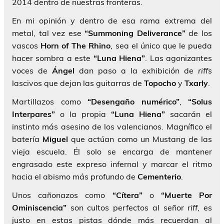
2014 dentro de nuestras fronteras.
En mi opinión y dentro de esa rama extrema del
metal, tal vez ese
“Summoning Deliverance”
de los
vascos
Horn of The Rhino
, sea el único que le pueda
hacer sombra a este
“Luna Hiena”
. Las agonizantes
voces de
Ángel
dan paso a la exhibición de
riffs
lascivos que dejan las guitarras de
Topocho
y
Txarly
.
Martillazos como
“Desengaño numérico”
,
“Solus
Interpares”
o la propia
“Luna Hiena”
sacarán el
instinto más asesino de los valencianos. Magnífico el
batería
Miguel
que actúan como un Mustang de las
vieja escuela. Él solo se encarga de mantener
engrasado este expreso infernal y marcar el ritmo
hacia el abismo más profundo de
Cementerio
.
Unos cañonazos como
“Cítera”
o
“Muerte Por
Ominiscencia”
son cultos perfectos al señor
riff
, es
justo en estas pistas dónde más recuerdan al