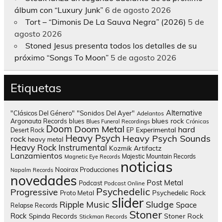
álbum con “Luxury Junk”
6 de agosto 2026
Tort – “Dimonis De La Sauva Negra” (2026)
5 de
agosto 2026
Stoned Jesus presenta todos los detalles de su
próximo “Songs To Moon”
5 de agosto 2026
Etiquetas
Alternative
"Clásicos Del Género"
"Sonidos Del Ayer"
Adelantos
blues rock
Argonauta Records
blues
Blues Funeral Recordings
Crónicas
Doom
Doom Metal
hard
Experimental
Desert Rock
EP
Heavy Psych
Heavy Psych Sounds
rock
heavy metal
Heavy Rock
Instrumental
Kozmik Artifactz
Lanzamientos
Majestic Mountain Records
Magnetic Eye Records
noticias
Nooirax Producciones
Napalm Records
novedades
Post Metal
Podcast
Podcast Online
Psychedelic
Progressive
Psychedelic Rock
Proto Metal
slider
Sludge
Ripple Music
Space
Relapse Records
Stoner
Rock
Spinda Records
Stoner Rock
Stickman Records