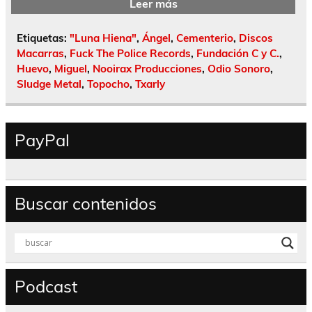
Leer más
Etiquetas:
"Luna Hiena"
,
Ángel
,
Cementerio
,
Discos
Macarras
,
Fuck The Police Records
,
Fundación C y C.
,
Huevo
,
Miguel
,
Nooirax Producciones
,
Odio Sonoro
,
Sludge Metal
,
Topocho
,
Txarly
PayPal
Buscar contenidos
Podcast