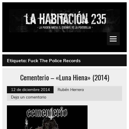
Saltar
al
contenido
La Habitación 235
Psychedelic, Stoner, Doom, Sludge, Fuzz, Space, Drone
Etiqueta:
Fuck The Police Records
Cementerio – «Luna Hiena» (2014)
12 de diciembre 2014
Rubén Herrera
Deja un comentario