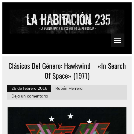
Saltar
al
contenido
La Habitación 235
Psychedelic, Stoner, Doom, Sludge, Fuzz, Space, Drone
Clásicos Del Género: Hawkwind – «In Search
Of Space» (1971)
26 de febrero 2016
Rubén Herrera
Deja un comentario