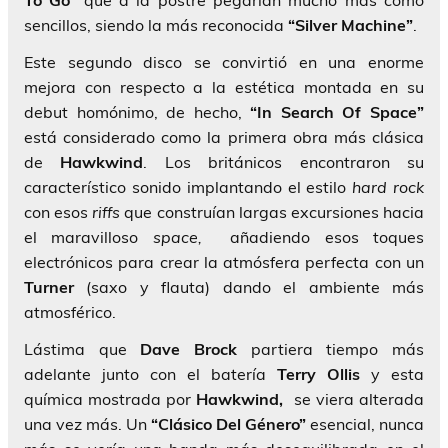
To Go”
que a la postre pegarían mucho más como
sencillos, siendo la más reconocida
“Silver Machine”
.
Este segundo disco se convirtió en una enorme
mejora con respecto a la estética montada en su
debut homónimo, de hecho,
“In Search Of Space”
está considerado como la primera obra más clásica
de
Hawkwind
. Los británicos encontraron su
característico sonido implantando el estilo
hard rock
con esos
riffs
que construían largas excursiones hacia
el maravilloso
space,
añadiendo esos toques
electrónicos para crear la atmósfera perfecta con un
Turner
(saxo y flauta) dando el ambiente más
atmosférico.
Lástima que
Dave Brock
partiera tiempo más
adelante junto con el batería
Terry Ollis
y esta
química mostrada por
Hawkwind,
se viera alterada
una vez más. Un
“Clásico Del Género”
esencial, nunca