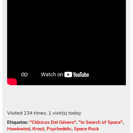
Visited 234 times, 1 visit(s) today
Etiquetas:
"Clásicos Del Género"
,
"in Search of Space"
,
Hawkwind
,
Kraut
,
Psychedelic
,
Space Rock