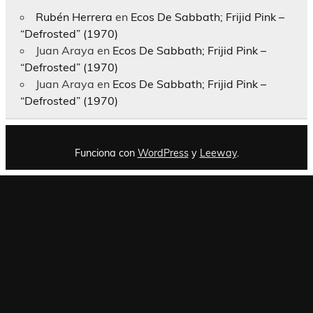
Rubén Herrera
en
Ecos De Sabbath; Frijid Pink –
“Defrosted” (1970)
Juan Araya
en
Ecos De Sabbath; Frijid Pink –
“Defrosted” (1970)
Juan Araya
en
Ecos De Sabbath; Frijid Pink –
“Defrosted” (1970)
Funciona con
WordPress
y
Leeway
.