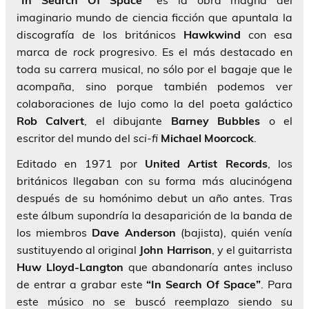
“In Search Of Space”
es la obra magna del
imaginario mundo de ciencia ficción que apuntala la
discografía de los británicos
Hawkwind
con esa
marca de
rock
progresivo. Es el más destacado en
toda su carrera musical, no sólo por el bagaje que le
acompaña, sino porque también podemos ver
colaboraciones de lujo como la del poeta galáctico
Rob Calvert
, el dibujante
Barney Bubbles
o el
escritor del mundo del
sci-fi
Michael Moorcock
.
Editado en 1971 por
United Artist Records
, los
británicos llegaban con su forma más alucinógena
después de su homónimo debut un año antes. Tras
este álbum supondría la desaparición de la banda de
los miembros
Dave Anderson
(bajista), quién venía
sustituyendo al original
John Harrison
, y el guitarrista
Huw Lloyd-Langton
que abandonaría antes incluso
de entrar a grabar este
“In Search Of Space”
. Para
este músico no se buscó reemplazo siendo su