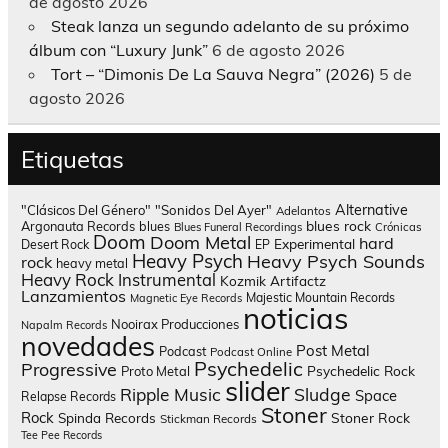
de agosto 2026
Steak lanza un segundo adelanto de su próximo
álbum con “Luxury Junk”
6 de agosto 2026
Tort – “Dimonis De La Sauva Negra” (2026)
5 de
agosto 2026
Etiquetas
Alternative
"Clásicos Del Género"
"Sonidos Del Ayer"
Adelantos
blues rock
Argonauta Records
blues
Blues Funeral Recordings
Crónicas
Doom
Doom Metal
hard
Experimental
Desert Rock
EP
Heavy Psych
Heavy Psych Sounds
rock
heavy metal
Heavy Rock
Instrumental
Kozmik Artifactz
Lanzamientos
Majestic Mountain Records
Magnetic Eye Records
noticias
Nooirax Producciones
Napalm Records
novedades
Post Metal
Podcast
Podcast Online
Psychedelic
Progressive
Psychedelic Rock
Proto Metal
slider
Sludge
Ripple Music
Space
Relapse Records
Stoner
Rock
Spinda Records
Stoner Rock
Stickman Records
Tee Pee Records