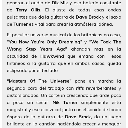
generan el audio de
Dik Mik
y esa batería constante
de
Terry Ollis
. El ajuste de todas esas ondas
pulsantes que da la guitarra de
Dave Brock
y el saxo
de
Turner
es vital para crear la atmósfera idónea.
El peculiar universo musical de los británicos no cesa,
“You Now You’re Only Dreaming”
y
“We Took The
Wrong Step Years Ago”
ahondan más en la
oscuridad de
Hawkwind
que emana con esos
tintineos a la guitarra que en ambos casos, queda
eclipsado por el teclado.
“Masters Of The Universe”
pone en marcha la
segunda cara del trabajo con
riffs
reverberantes y
distorsionados. Un corte
in crescendo
que arde poco
a poco sin cesar.
Nik Turner
simplemente está
magistral y ese eco vocal junto con el sonido de fondo
áspero de la guitarra de
Dave Brock,
da un juego
brillante en la canción haciéndola crecer y menguar