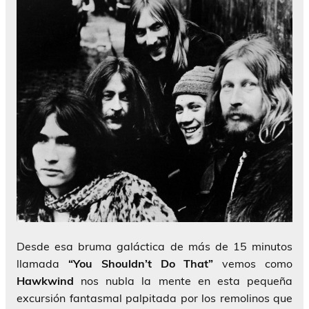
Desde esa bruma galáctica de más de 15 minutos
llamada
“You Shouldn’t Do That”
vemos como
Hawkwind
nos nubla la mente en esta pequeña
excursión fantasmal palpitada por los remolinos que