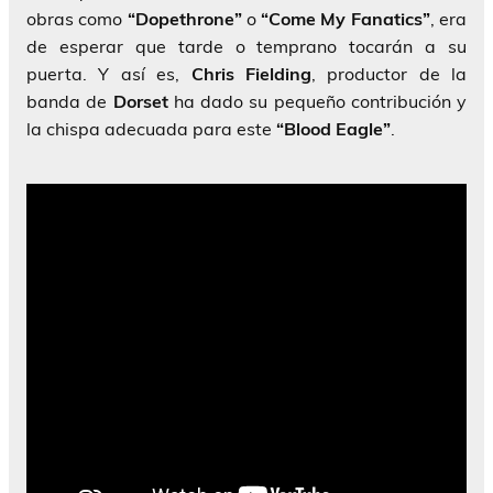
obras como
“Dopethrone”
o
“Come My Fanatics”
, era
de esperar que tarde o temprano tocarán a su
puerta. Y así es,
Chris Fielding
, productor de la
banda de
Dorset
ha dado su pequeño contribución y
la chispa adecuada para este
“Blood Eagle”
.