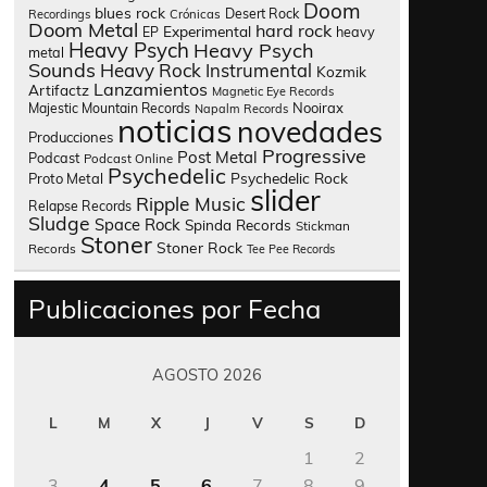
Doom
blues rock
Desert Rock
Recordings
Crónicas
Doom Metal
hard rock
Experimental
heavy
EP
Heavy Psych
Heavy Psych
metal
Sounds
Heavy Rock
Instrumental
Kozmik
Lanzamientos
Artifactz
Magnetic Eye Records
Nooirax
Majestic Mountain Records
Napalm Records
noticias
novedades
Producciones
Progressive
Post Metal
Podcast
Podcast Online
Psychedelic
Psychedelic Rock
Proto Metal
slider
Ripple Music
Relapse Records
Sludge
Space Rock
Spinda Records
Stickman
Stoner
Stoner Rock
Records
Tee Pee Records
Publicaciones por Fecha
AGOSTO 2026
L
M
X
J
V
S
D
1
2
3
4
5
6
7
8
9