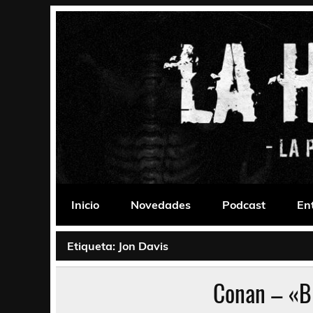
Saltar
al
contenido
La Habitación 235
Psychedelic, Stoner, Doom, Sludge, Fuzz, Space,
Inicio
Novedades
Podcast
En
Etiqueta:
Jon Davis
Conan – «B