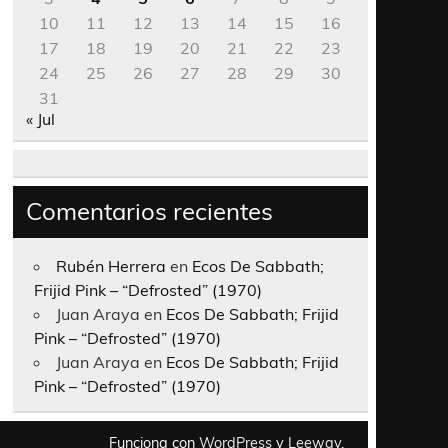
10
11
12
13
14
15
16
17
18
19
20
21
22
23
24
25
26
27
28
29
30
31
« Jul
Comentarios recientes
Rubén Herrera
en
Ecos De Sabbath;
Frijid Pink – “Defrosted” (1970)
Juan Araya
en
Ecos De Sabbath; Frijid
Pink – “Defrosted” (1970)
Juan Araya
en
Ecos De Sabbath; Frijid
Pink – “Defrosted” (1970)
Funciona con
WordPress
y
Leeway
.