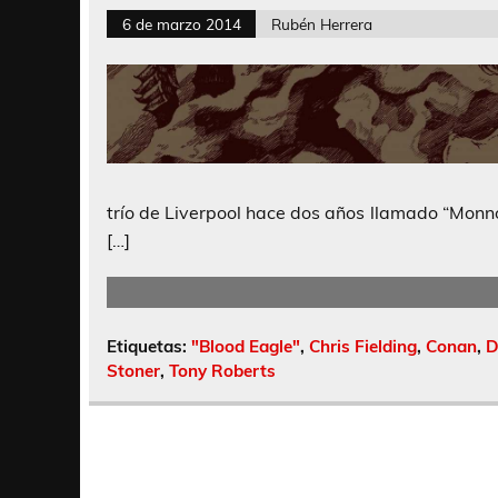
6 de marzo 2014
Rubén Herrera
trío de Liverpool hace dos años llamado “Monnos
[…]
Etiquetas:
"Blood Eagle"
,
Chris Fielding
,
Conan
,
D
Stoner
,
Tony Roberts