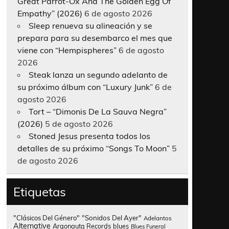
Great Parrot-Ox And The Golden Egg Of
Empathy” (2026)
6 de agosto 2026
Sleep renueva su alineación y se
prepara para su desembarco el mes que
viene con “Hempispheres”
6 de agosto
2026
Steak lanza un segundo adelanto de
su próximo álbum con “Luxury Junk”
6 de
agosto 2026
Tort – “Dimonis De La Sauva Negra”
(2026)
5 de agosto 2026
Stoned Jesus presenta todos los
detalles de su próximo “Songs To Moon”
5
de agosto 2026
Etiquetas
"Clásicos Del Género"
"Sonidos Del Ayer"
Adelantos
Alternative
Argonauta Records
blues
Blues Funeral