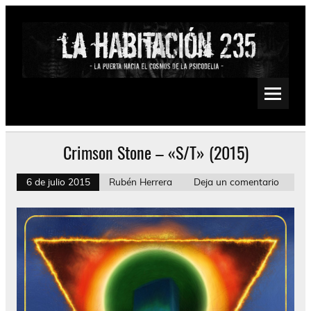
Saltar
al
contenido
La Habitación 235
Psychedelic, Stoner, Doom, Sludge, Fuzz, Space, Drone
Crimson Stone – «S/T» (2015)
6 de julio 2015
Rubén Herrera
Deja un comentario