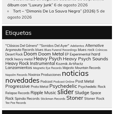
álbum con “Luxury Junk”
6 de agosto 2026
Tort – “Dimonis De La Sauva Negra” (2026)
5 de
agosto 2026
Etiquetas
Alternative
"Clásicos Del Género"
"Sonidos Del Ayer"
Adelantos
blues rock
Argonauta Records
blues
Blues Funeral Recordings
Crónicas
Doom
Doom Metal
hard
Experimental
Desert Rock
EP
Heavy Psych
Heavy Psych Sounds
rock
heavy metal
Heavy Rock
Instrumental
Kozmik Artifactz
Lanzamientos
Majestic Mountain Records
Magnetic Eye Records
noticias
Nooirax Producciones
Napalm Records
novedades
Post Metal
Podcast
Podcast Online
Psychedelic
Progressive
Psychedelic Rock
Proto Metal
slider
Sludge
Ripple Music
Space
Relapse Records
Stoner
Rock
Spinda Records
Stoner Rock
Stickman Records
Tee Pee Records