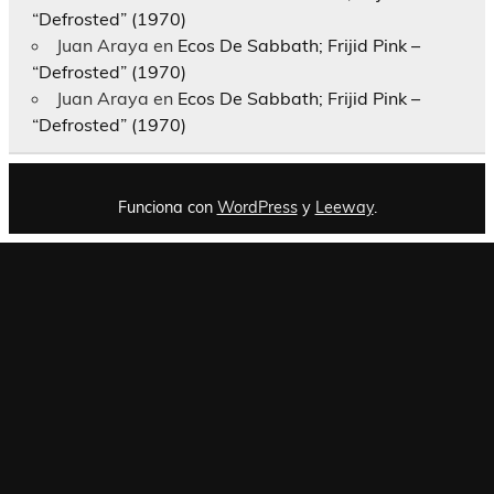
“Defrosted” (1970)
Juan Araya
en
Ecos De Sabbath; Frijid Pink –
“Defrosted” (1970)
Juan Araya
en
Ecos De Sabbath; Frijid Pink –
“Defrosted” (1970)
Funciona con
WordPress
y
Leeway
.