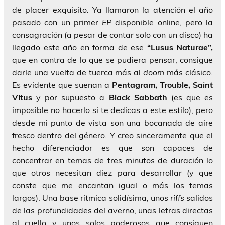
de placer exquisito. Ya llamaron la atención el año
pasado con un primer
EP
disponible online, pero la
consagración (a pesar de contar solo con un disco) ha
llegado este año en forma de ese
“Lusus Naturae”,
que en contra de lo que se pudiera pensar, consigue
darle una vuelta de tuerca más al
doom
más clásico.
Es evidente que suenan a
Pentagram, Trouble, Saint
Vitus
y por supuesto a
Black Sabbath
(es que es
imposible no hacerlo si te dedicas a este estilo), pero
desde mi punto de vista son una bocanada de aire
fresco dentro del género. Y creo sinceramente que el
hecho diferenciador es que son capaces de
concentrar en temas de tres minutos de duración lo
que otros necesitan diez para desarrollar (y que
conste que me encantan igual o más los temas
largos). Una base rítmica solidísima, unos
riffs
salidos
de las profundidades del averno, unas letras directas
al cuello y unos solos poderosos que consiguen