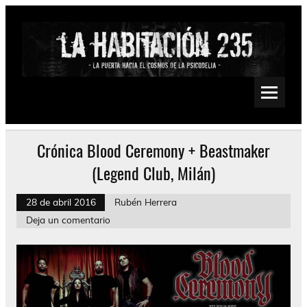
Saltar
al
contenido
La Habitación 235
Psychedelic, Stoner, Doom, Sludge, Fuzz, Space, Drone
Crónica Blood Ceremony + Beastmaker
(Legend Club, Milán)
28 de abril 2016
Rubén Herrera
Deja un comentario