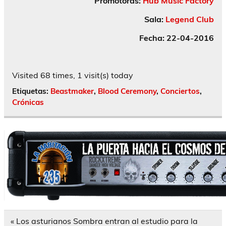
Promotoras:
Hub Music Factory
Sala:
Legend Club
Fecha: 22-04-2016
Visited 68 times, 1 visit(s) today
Etiquetas:
Beastmaker
,
Blood Ceremony
,
Conciertos
,
Crónicas
Navegación
« Los asturianos Sombra entran al estudio para la