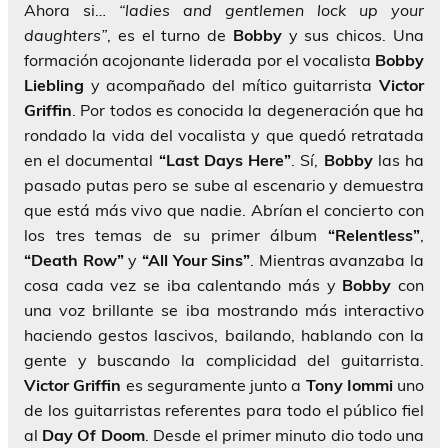
Ahora si…
“ladies and gentlemen lock up your
daughters”
, es el turno de
Bobby
y sus chicos. Una
formación acojonante liderada por el vocalista
Bobby
Liebling
y acompañado del mítico guitarrista
Victor
Griffin
. Por todos es conocida la degeneración que ha
rondado la vida del vocalista y que quedó retratada
en el documental
“Last Days Here”
. Sí,
Bobby
las ha
pasado putas pero se sube al escenario y demuestra
que está más vivo que nadie. Abrían el concierto con
los tres temas de su primer álbum
“Relentless”
,
“Death Row”
y
“All Your Sins”
. Mientras avanzaba la
cosa cada vez se iba calentando más y
Bobby
con
una voz brillante se iba mostrando más interactivo
haciendo gestos lascivos, bailando, hablando con la
gente y buscando la complicidad del guitarrista.
Victor Griffin
es seguramente junto a
Tony Iommi
uno
de los guitarristas referentes para todo el público fiel
al
Day Of Doom
. Desde el primer minuto dio todo una