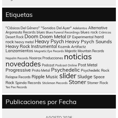
Etiquetas
Alternative
"Clásicos Del Género"
"Sonidos Del Ayer"
Adelantos
blues rock
Argonauta Records
blues
Blues Funeral Recordings
Crónicas
Doom
Doom Metal
hard
Experimental
Desert Rock
EP
Heavy Psych
Heavy Psych Sounds
rock
heavy metal
Heavy Rock
Instrumental
Kozmik Artifactz
Lanzamientos
Majestic Mountain Records
Magnetic Eye Records
noticias
Nooirax Producciones
Napalm Records
novedades
Post Metal
Podcast
Podcast Online
Psychedelic
Progressive
Psychedelic Rock
Proto Metal
slider
Sludge
Ripple Music
Space
Relapse Records
Stoner
Rock
Spinda Records
Stoner Rock
Stickman Records
Tee Pee Records
Publicaciones por Fecha
AGOSTO 2026