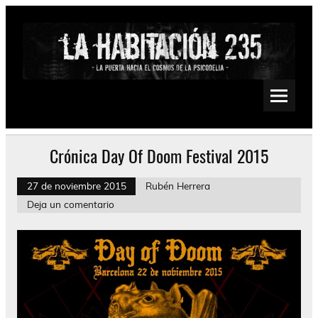
Saltar
al
contenido
La Habitación 235
Psychedelic, Stoner, Doom, Sludge, Fuzz, Space, Drone
Crónica Day Of Doom Festival 2015
27 de noviembre 2015
Rubén Herrera
Deja un comentario