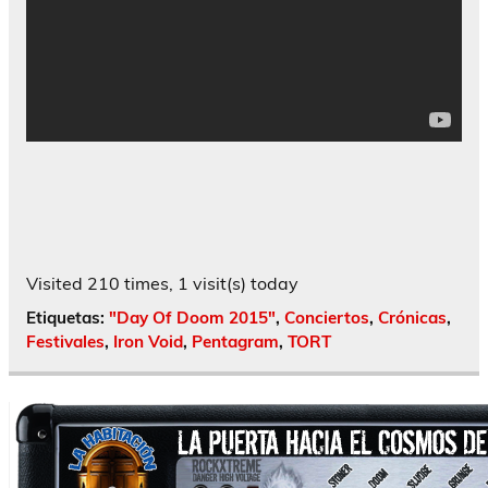
Visited 210 times, 1 visit(s) today
Etiquetas:
"Day Of Doom 2015"
,
Conciertos
,
Crónicas
,
Festivales
,
Iron Void
,
Pentagram
,
TORT