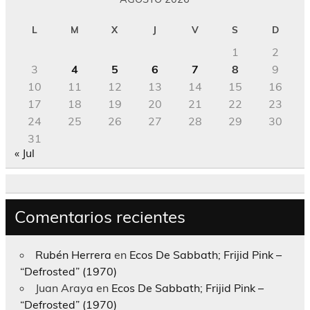
L
M
X
J
V
S
D
1
2
3
4
5
6
7
8
9
10
11
12
13
14
15
16
17
18
19
20
21
22
23
24
25
26
27
28
29
30
31
« Jul
Comentarios recientes
Rubén Herrera
en
Ecos De Sabbath; Frijid Pink –
“Defrosted” (1970)
Juan Araya
en
Ecos De Sabbath; Frijid Pink –
“Defrosted” (1970)