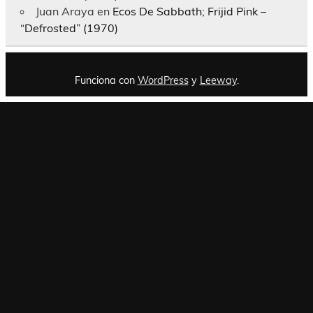
Juan Araya
en
Ecos De Sabbath; Frijid Pink –
“Defrosted” (1970)
Funciona con
WordPress
y
Leeway
.