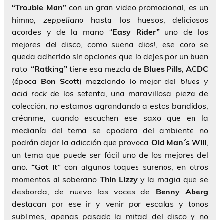
“Trouble Man”
con un gran video promocional, es un
himno,
zeppeliano
hasta los huesos, deliciosos
acordes y de la mano
“Easy Rider”
uno de los
mejores del disco, como suena dios!, ese coro se
queda adherido sin opciones que lo dejes por un buen
rato.
“Ratking”
tiene esa mezcla de
Blues Pills
,
ACDC
(época
Bon Scott
) mezclando lo mejor del
blues
y
acid
rock
de los setenta, una maravillosa pieza de
colección, no estamos agrandando a estos bandidos,
créanme, cuando escuchen ese saxo que en la
medianía del tema se apodera del ambiente no
podrán dejar la adicción que provoca
Old Man´s Will
,
un tema que puede ser fácil uno de los mejores del
año.
“Got It”
con algunos toques sureños, en otros
momentos al soberano
Thin Lizzy
y la magia que se
desborda, de nuevo las voces de
Benny Aberg
destacan por ese ir y venir por escalas y tonos
sublimes, apenas pasado la mitad del disco y no