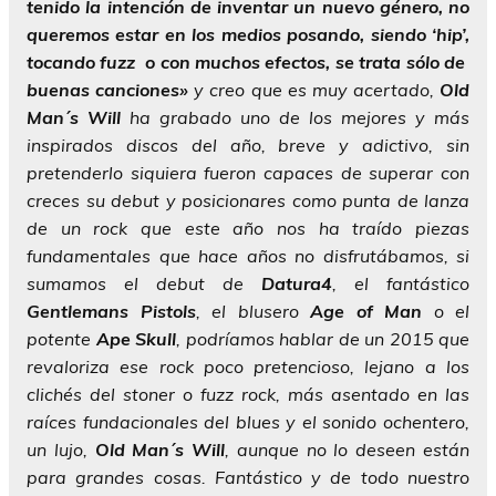
tenido la intención de inventar un nuevo género, no
queremos estar en los medios posando, siendo ‘hip’,
tocando fuzz o con muchos efectos, se trata sólo de
buenas canciones»
y creo que es muy acertado,
Old
Man´s Will
ha grabado uno de los mejores y más
inspirados discos del año, breve y adictivo, sin
pretenderlo siquiera fueron capaces de superar con
creces su debut y posicionares como punta de lanza
de un rock que este año nos ha traído piezas
fundamentales que hace años no disfrutábamos, si
sumamos el debut de
Datura4
, el fantástico
Gentlemans Pistols
, el blusero
Age of Man
o el
potente
Ape Skull
, podríamos hablar de un 2015 que
revaloriza ese rock poco pretencioso, lejano a los
clichés del stoner o fuzz rock, más asentado en las
raíces fundacionales del blues y el sonido ochentero,
un lujo,
Old Man´s Will
, aunque no lo deseen están
para grandes cosas. Fantástico y de todo nuestro