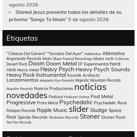
agosto 2026
Stoned Jesus presenta todos los detalles de su
próximo “Songs To Moon”
5 de agosto 2026
Etiquetas
Alternative
"Clásicos Del Género"
"Sonidos Del Ayer"
Adelantos
blues rock
Argonauta Records
blues
Blues Funeral Recordings
Crónicas
Doom
Doom Metal
hard
Experimental
Desert Rock
EP
Heavy Psych
Heavy Psych Sounds
rock
heavy metal
Heavy Rock
Instrumental
Kozmik Artifactz
Lanzamientos
Majestic Mountain Records
Magnetic Eye Records
noticias
Nooirax Producciones
Napalm Records
novedades
Post Metal
Podcast
Podcast Online
Psychedelic
Progressive
Psychedelic Rock
Proto Metal
slider
Sludge
Ripple Music
Space
Relapse Records
Stoner
Rock
Spinda Records
Stoner Rock
Stickman Records
Tee Pee Records