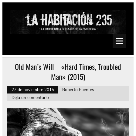
Saltar
al
contenido
La Habitación 235
Psychedelic, Stoner, Doom, Sludge, Fuzz, Space, Drone
Old Man’s Will – «Hard Times, Troubled
Man» (2015)
27 de noviembre 2015
Roberto Fuentes
Deja un comentario