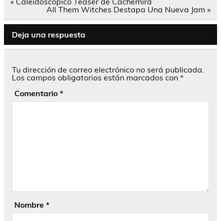
Navegación
« Caleidoscópico Teaser de Cachemira
de
All Them Witches Destapa Una Nueva Jam »
entradas
Deja una respuesta
Tu dirección de correo electrónico no será publicada.
Los campos obligatorios están marcados con
*
Comentario
*
Nombre
*