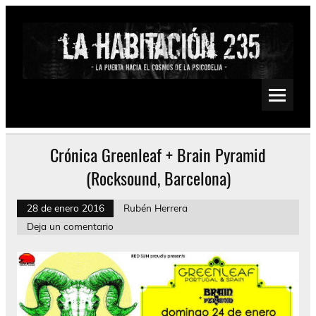
Saltar
al
contenido
La Habitación 235
Psychedelic, Stoner, Doom, Sludge, Fuzz, Space, Drone
Crónica Greenleaf + Brain Pyramid
(Rocksound, Barcelona)
28 de enero 2016
Rubén Herrera
Deja un comentario