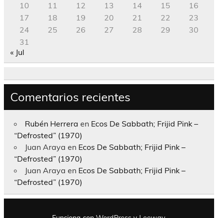
10
11
12
13
14
15
16
17
18
19
20
21
22
23
24
25
26
27
28
29
30
31
« Jul
Comentarios recientes
Rubén Herrera
en
Ecos De Sabbath; Frijid Pink –
“Defrosted” (1970)
Juan Araya
en
Ecos De Sabbath; Frijid Pink –
“Defrosted” (1970)
Juan Araya
en
Ecos De Sabbath; Frijid Pink –
“Defrosted” (1970)