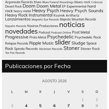
blues rock
Argonauta Records
blues
Blues Funeral Recordings
Crónicas
Doom
Doom Metal
hard
Experimental
Desert Rock
EP
Heavy Psych
Heavy Psych Sounds
rock
heavy metal
Heavy Rock
Instrumental
Kozmik Artifactz
Lanzamientos
Majestic Mountain Records
Magnetic Eye Records
noticias
Nooirax Producciones
Napalm Records
novedades
Post Metal
Podcast
Podcast Online
Psychedelic
Progressive
Psychedelic Rock
Proto Metal
slider
Sludge
Ripple Music
Space
Relapse Records
Stoner
Rock
Spinda Records
Stoner Rock
Stickman Records
Tee Pee Records
Publicaciones por Fecha
AGOSTO 2026
L
M
X
J
V
S
D
1
2
3
4
5
6
7
8
9