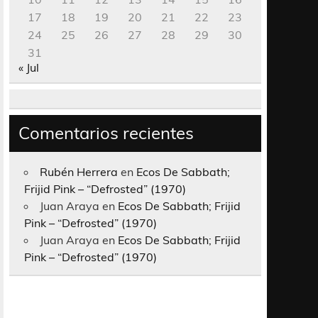
17
18
19
20
21
22
23
24
25
26
27
28
29
30
31
« Jul
Comentarios recientes
Rubén Herrera
en
Ecos De Sabbath;
Frijid Pink – “Defrosted” (1970)
Juan Araya
en
Ecos De Sabbath; Frijid
Pink – “Defrosted” (1970)
Juan Araya
en
Ecos De Sabbath; Frijid
Pink – “Defrosted” (1970)