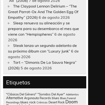
“All” (2008)
7 de agosto 2026
The Claypool Lennon Delirium – “The
Great Parrot-Ox And The Golden Egg Of
Empathy” (2026)
6 de agosto 2026
Sleep renueva su alineación y se
prepara para su desembarco el mes que
viene con “Hempispheres”
6 de agosto
2026
Steak lanza un segundo adelanto de
su próximo álbum con “Luxury Junk”
6 de
agosto 2026
Tort – “Dimonis De La Sauva Negra”
(2026)
5 de agosto 2026
Etiquetas
"Clásicos Del Género"
"Sonidos Del Ayer"
Adelantos
Alternative
Argonauta Records
blues
Blues Funeral
Doom
blues rock
Desert Rock
Recordings
Crónicas