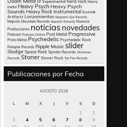
Doom Metal
hard rock
Experimental
heavy
EP
Heavy Psych
Heavy Psych
metal
Sounds
Heavy Rock
Instrumental
Kozmik
Lanzamientos
Artifactz
Magnetic Eye Records
Nooirax
Majestic Mountain Records
Napalm Records
noticias
novedades
Producciones
Progressive
Post Metal
Podcast
Podcast Online
Psychedelic
Psychedelic Rock
Proto Metal
slider
Ripple Music
Relapse Records
Sludge
Space Rock
Spinda Records
Stickman
Stoner
Stoner Rock
Records
Tee Pee Records
Publicaciones por Fecha
AGOSTO 2026
L
M
X
J
V
S
D
1
2
3
4
5
6
7
8
9
10
11
12
13
14
15
16