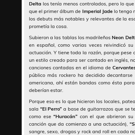
Delta
los tenía menos controlados, pero lo q
que el primer álbum de
Imperial Jade
lo tengo 
los debuts más notables y relevantes de la es
prometía la cosa.
Subieron a las tablas los madrileños
Neon Del
en español, como varias veces reivindicó su
actuación. Y tiene toda la razón, porque pese
un estilo creado para ser cantado en inglés, 
canciones cantadas en el idioma de
Cervante
público más rockero ha decidido decantarse
americana, ahí están bandas como ésta para p
deberían estar.
Porque eso es lo que hicieron los locales, pate
sala
“El Perro”
a base de guitarrazos que se te
como ese
“Huracán”
con el que abrieron s
canción que da comienzo a una actuación),
“S
sangre, sexo, drogas y rock and roll en cada 