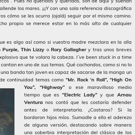
ecos”
. Pues no queridas y queridos, son de aquí y suenan
allende los mares. ¡¡¡Y con una sola referencia discográfica
ros cómo se les ocurra (ojalá) seguir por el mismo camino.
ho propio se merece estar en lo más alto de cualquier
ue es algo así como si vuestra madre mezclara en la olla
 Purple, Thin Lizzy
o
Rory Gallagher
y tras unos breves
explosivo que te volara la cabeza.
I´ve been stuck in a time
 cantan en uno de sus temas. Qué cachondos, como si no lo
mo una banda tan joven es capaz de sacarse de la manga un
n de continuidad temas como
“Mr. Rock ‘n Roll”, “High On
You”, “Highway”
o ese maravilloso medio
tiempo que es
“Electric Lady”
y que
Arnau
Ventura
nos contó que les costaría defender
antes de interpretarla. ¿Costaros? Si la
bordaron hijos míos. Sumadle a ello el aderezo
de alguna versión, destacando sobre manera
una soberbia interpretación del clásico de los