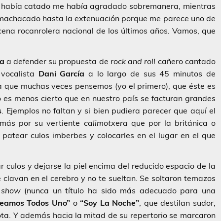
ue había catado me había agradado sobremanera, mientras
machacado hasta la extenuación porque me parece uno de
cena rocanrolera nacional de los últimos años. Vamos, que
ta
a defender su propuesta de
rock and roll
cañero cantado
 vocalista
Dani García
a lo largo de sus 45 minutos de
 a que muchas veces pensemos (yo el primero), que éste es
no es menos cierto que en nuestro país se facturan grandes
s
. Ejemplos no faltan y si bien pudiera parecer que aquí el
 más por su vertiente
calimotxera
que por la británica o
atear culos imberbes y colocarles en el lugar en el que
ar culos y dejarse la piel encima del reducido espacio de la
 clavan en el cerebro y no te sueltan. Se soltaron temazos
u
show
(nunca un título ha sido más adecuado para una
eamos Todos Uno”
o
“Soy La Noche”
, que destilan sudor,
nota. Y además hacia la mitad de su repertorio se marcaron