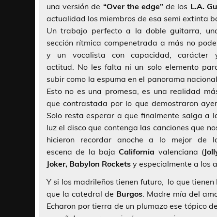
una versión de
“Over the edge”
de los
L.A. G
actualidad los miembros de esa semi extinta b
Un trabajo perfecto a la doble guitarra, un
sección rítmica compenetrada a más no pode
y un vocalista con capacidad, carácter 
actitud. No les falta ni un solo elemento par
subir como la espuma en el panorama nacional
Esto no es una promesa, es una realidad má
que contrastada por lo que demostraron ayer
Solo resta esperar a que finalmente salga a l
luz el disco que contenga las canciones que no
hicieron recordar anoche a lo mejor de l
escena de la baja
California
valenciana (
Joll
Joker, Babylon Rockets
y especialmente a los
Y si los madrileños tienen futuro, lo que tiene
que la catedral de
Burgos
. Madre mía del amo
Echaron por tierra de un plumazo ese tópico de