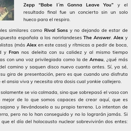
Zepp
“Babe I´m Gonna Leave You”
y el
resultado final fue un concierto sin un solo
hueco para el respiro.
les similares como
Rival Sons
y no dejando de estar de
spuesta española a los norirlandeses
The Answer
.
Alex
y
olistas (más
Alex
en este caso) y rítmicas a pedir de boca,
ad y
Fran
nos deleita con su calidez y al mismo tiempo
tas con una voz privilegiada como la de
Arnau
, ¿qué más
del camino y saquen disco nuevo cuanto antes. Sí, ya sé,
su gira de presentación, pero es que cuando uno disfruta
e el ansia viva y necesita otra dosis cual
yonkie
callejero.
o solamente se vio colmada, sino que sobrepasó el vaso con
o mejor de lo que somos capaces de crear aquí, que es
ajona y llevándoselo a su propio terreno. Lo intentan de
erra, pero no lo han conseguido y no lo lograrán jamás. Si
 que el día del holocausto nuclear sobrevivirán dos entes: