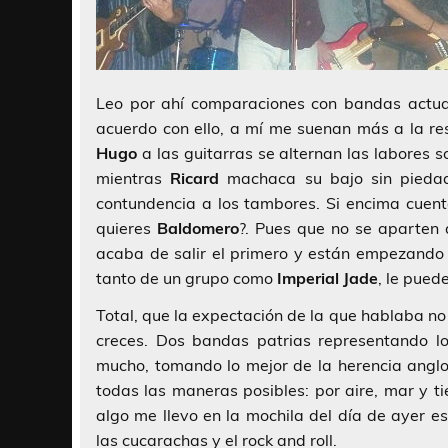
Leo por ahí comparaciones con bandas actua
acuerdo con ello, a mí me suenan más a la re
Hugo
a las guitarras se alternan las labores s
mientras
Ricard
machaca su bajo sin pied
contundencia a los tambores. Si encima cuen
quieres
Baldomero
?. Pues que no se aparten 
acaba de salir el primero y están empezando 
tanto de un grupo como
Imperial Jade
, le pued
Total, que la expectación de la que hablaba n
creces. Dos bandas patrias representando l
mucho, tomando lo mejor de la herencia anglos
todas las maneras posibles: por aire, mar y ti
algo me llevo en la mochila del día de ayer es
las cucarachas y el rock and roll.