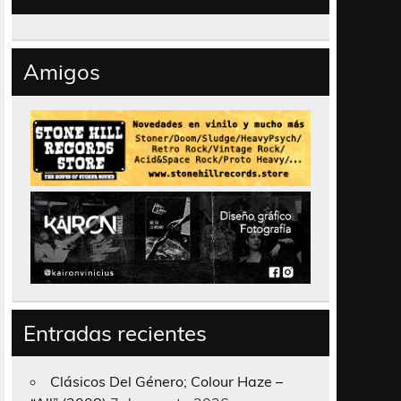
Amigos
Entradas recientes
Clásicos Del Género; Colour Haze –