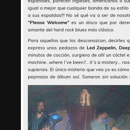
españoles, parecen ingleses, americanos o su
igual o mejor que cualquier banda de su estilo 
a sus espaldas!!! No sé qué va a ser de nosot
“Please Welcome”
es un disco que por derec
amante del
hard
rock
blues
más clásico.
Para aquellos que los desconozcan, decirles q
express
unos pedazos de
Led Zeppelin, Deep
minutos de cocción, surgiera de allí un cóctel 
machine…where I´ve been?… it´s a mistery
… nos
supierais. El único misterio que veo yo es có
pepinazo de álbum así. Sonaron sin solució