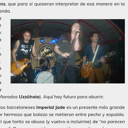
uns
, que para sí quisieran interpretar de esa manera en la
anda.
a
r
y
a
.
s
.
a
s
a
y
 añorados
Uzzühaia
). Aquí hay futuro para aburrir.
n los barceloneses
Imperial Jade
es un presente más grande
r hermoso que bolazo se metieron entre pecho y espalda.
l que tanto se abusa (y vuelvo a incluirme) de
“no parecen