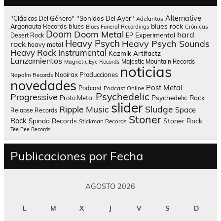
Alternative
"Clásicos Del Género"
"Sonidos Del Ayer"
Adelantos
blues rock
Argonauta Records
blues
Blues Funeral Recordings
Crónicas
Doom
Doom Metal
hard
Experimental
Desert Rock
EP
Heavy Psych
Heavy Psych Sounds
rock
heavy metal
Heavy Rock
Instrumental
Kozmik Artifactz
Lanzamientos
Majestic Mountain Records
Magnetic Eye Records
noticias
Nooirax Producciones
Napalm Records
novedades
Post Metal
Podcast
Podcast Online
Psychedelic
Progressive
Psychedelic Rock
Proto Metal
slider
Sludge
Ripple Music
Space
Relapse Records
Stoner
Rock
Spinda Records
Stoner Rock
Stickman Records
Tee Pee Records
Publicaciones por Fecha
AGOSTO 2026
L
M
X
J
V
S
D