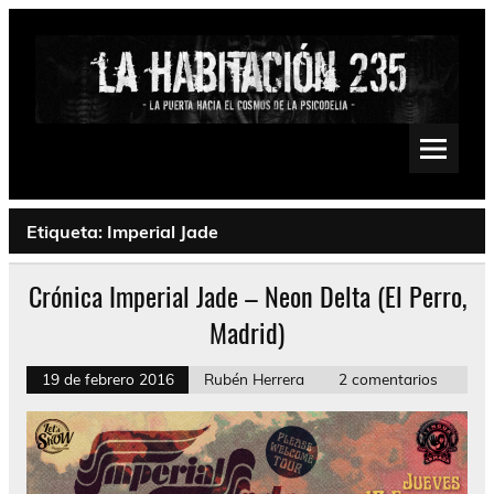
Saltar
al
contenido
La Habitación 235
Psychedelic, Stoner, Doom, Sludge, Fuzz, Space, Drone
Etiqueta:
Imperial Jade
Crónica Imperial Jade – Neon Delta (El Perro,
Madrid)
19 de febrero 2016
Rubén Herrera
2 comentarios