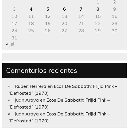
1
2
3
4
5
6
7
8
9
10
11
12
13
14
15
16
17
18
19
20
21
22
23
24
25
26
27
28
29
30
31
« Jul
Comentarios recientes
Rubén Herrera
en
Ecos De Sabbath; Frijid Pink –
“Defrosted” (1970)
Juan Araya
en
Ecos De Sabbath; Frijid Pink –
“Defrosted” (1970)
Juan Araya
en
Ecos De Sabbath; Frijid Pink –
“Defrosted” (1970)