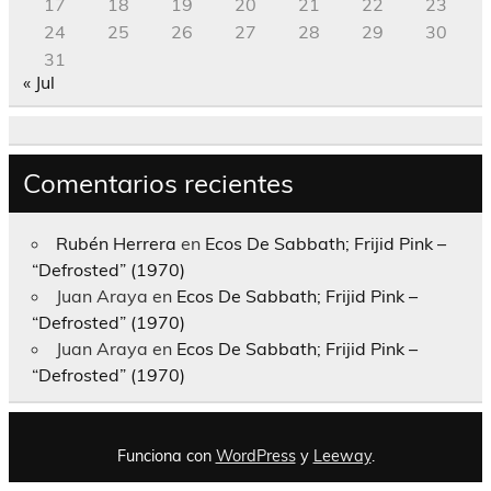
17
18
19
20
21
22
23
24
25
26
27
28
29
30
31
« Jul
Comentarios recientes
Rubén Herrera
en
Ecos De Sabbath; Frijid Pink –
“Defrosted” (1970)
Juan Araya
en
Ecos De Sabbath; Frijid Pink –
“Defrosted” (1970)
Juan Araya
en
Ecos De Sabbath; Frijid Pink –
“Defrosted” (1970)
Funciona con
WordPress
y
Leeway
.