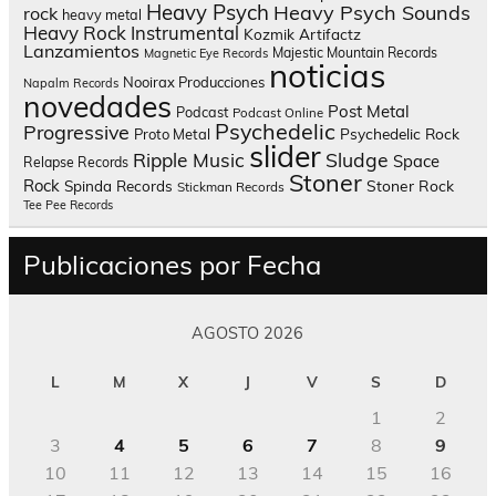
Heavy Psych
Heavy Psych Sounds
rock
heavy metal
Heavy Rock
Instrumental
Kozmik Artifactz
Lanzamientos
Majestic Mountain Records
Magnetic Eye Records
noticias
Nooirax Producciones
Napalm Records
novedades
Post Metal
Podcast
Podcast Online
Psychedelic
Progressive
Psychedelic Rock
Proto Metal
slider
Sludge
Ripple Music
Space
Relapse Records
Stoner
Rock
Spinda Records
Stoner Rock
Stickman Records
Tee Pee Records
Publicaciones por Fecha
AGOSTO 2026
L
M
X
J
V
S
D
1
2
3
4
5
6
7
8
9
10
11
12
13
14
15
16