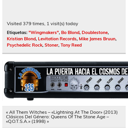
Visited 379 times, 1 visit(s) today
Etiquetas:
"Wingmakers"
,
Bo Blond
,
Doublestone
,
Kristian Blond
,
Levitation Records
,
Mike James Bruun
,
Psychedelic Rock
,
Stoner
,
Tony Reed
Navegación
« All Them Witches – «Lightning At The Door» (2013)
de
Clásicos Del Género: Queens Of The Stone Age –
entradas
«Q.O.T.S.A.» (1998) »