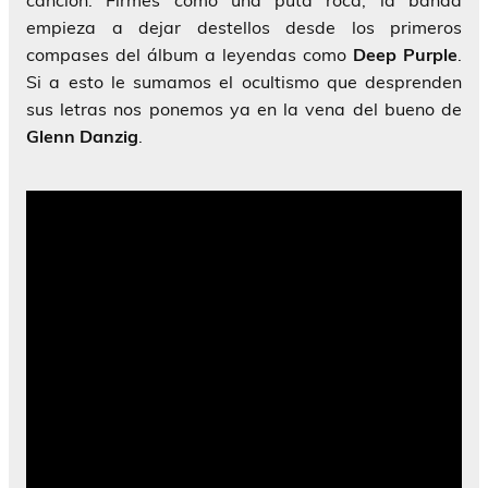
canción. Firmes como una puta roca, la banda
empieza a dejar destellos desde los primeros
compases del álbum a leyendas como
Deep Purple
.
Si a esto le sumamos el ocultismo que desprenden
sus letras nos ponemos ya en la vena del bueno de
Glenn Danzig
.