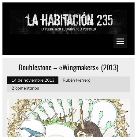
Saltar
al
contenido
La Habitación 235
Psychedelic, Stoner, Doom, Sludge, Fuzz, Space, Drone
Doublestone – «Wingmakers» (2013)
14 de noviembre 2013
Rubén Herrera
2 comentarios