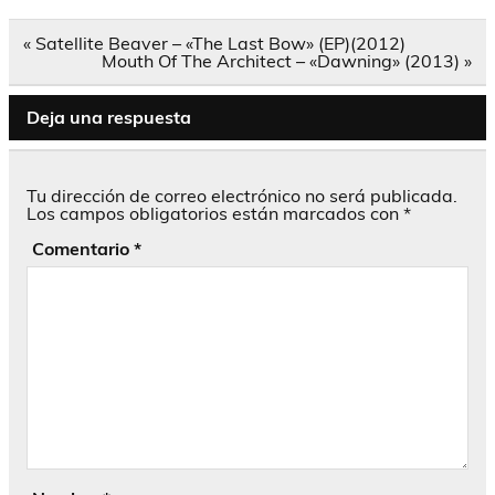
Navegación
« Satellite Beaver – «The Last Bow» (EP)(2012)
de
Mouth Of The Architect – «Dawning» (2013) »
entradas
Deja una respuesta
Tu dirección de correo electrónico no será publicada.
Los campos obligatorios están marcados con
*
Comentario
*