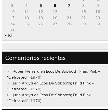
3
4
5
6
7
8
9
10
11
12
13
14
15
16
17
18
19
20
21
22
23
24
25
26
27
28
29
30
31
« Jul
Comentarios recientes
Rubén Herrera
en
Ecos De Sabbath; Frijid Pink –
“Defrosted” (1970)
Juan Araya
en
Ecos De Sabbath; Frijid Pink –
“Defrosted” (1970)
Juan Araya
en
Ecos De Sabbath; Frijid Pink –
“Defrosted” (1970)