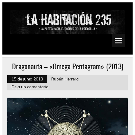
Saltar
al
contenido
La Habitación 235
Psychedelic, Stoner, Doom, Sludge, Fuzz, Space, Drone
Dragonauta – «Omega Pentagram» (2013)
15 de junio 2013
Rubén Herrera
Deja un comentario