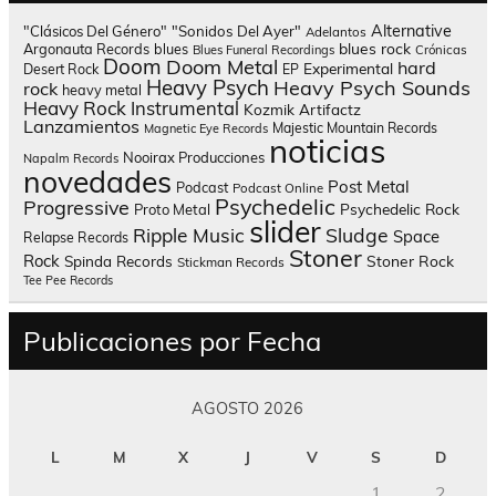
Alternative
"Clásicos Del Género"
"Sonidos Del Ayer"
Adelantos
blues rock
Argonauta Records
blues
Blues Funeral Recordings
Crónicas
Doom
Doom Metal
hard
Experimental
Desert Rock
EP
Heavy Psych
Heavy Psych Sounds
rock
heavy metal
Heavy Rock
Instrumental
Kozmik Artifactz
Lanzamientos
Majestic Mountain Records
Magnetic Eye Records
noticias
Nooirax Producciones
Napalm Records
novedades
Post Metal
Podcast
Podcast Online
Psychedelic
Progressive
Psychedelic Rock
Proto Metal
slider
Sludge
Ripple Music
Space
Relapse Records
Stoner
Rock
Spinda Records
Stoner Rock
Stickman Records
Tee Pee Records
Publicaciones por Fecha
AGOSTO 2026
L
M
X
J
V
S
D
1
2