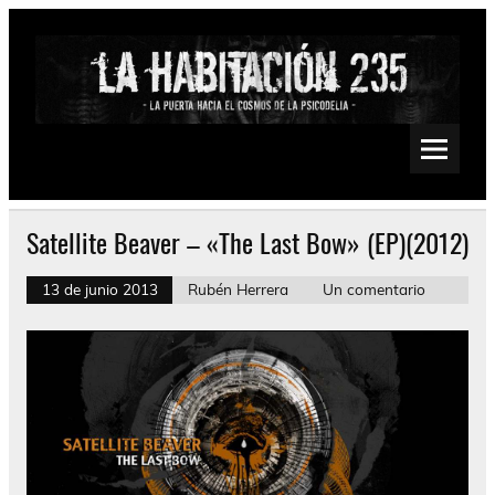
Saltar
al
contenido
La Habitación 235
Psychedelic, Stoner, Doom, Sludge, Fuzz, Space, Drone
Satellite Beaver – «The Last Bow» (EP)(2012)
13 de junio 2013
Rubén Herrera
Un comentario