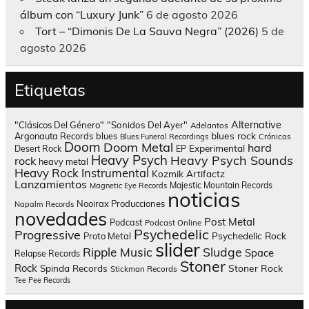
álbum con “Luxury Junk”
6 de agosto 2026
Tort – “Dimonis De La Sauva Negra” (2026)
5 de
agosto 2026
Etiquetas
Alternative
"Clásicos Del Género"
"Sonidos Del Ayer"
Adelantos
blues rock
Argonauta Records
blues
Blues Funeral Recordings
Crónicas
Doom
Doom Metal
hard
Experimental
Desert Rock
EP
Heavy Psych
Heavy Psych Sounds
rock
heavy metal
Heavy Rock
Instrumental
Kozmik Artifactz
Lanzamientos
Majestic Mountain Records
Magnetic Eye Records
noticias
Nooirax Producciones
Napalm Records
novedades
Post Metal
Podcast
Podcast Online
Psychedelic
Progressive
Psychedelic Rock
Proto Metal
slider
Sludge
Ripple Music
Space
Relapse Records
Stoner
Rock
Spinda Records
Stoner Rock
Stickman Records
Tee Pee Records