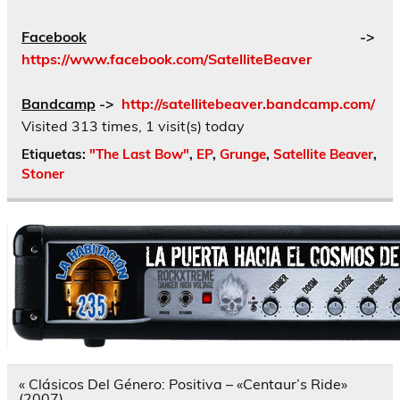
Facebook
->
https://www.facebook.com/SatelliteBeaver
Bandcamp
->
http://satellitebeaver.bandcamp.com/
Visited 313 times, 1 visit(s) today
Etiquetas:
"The Last Bow"
,
EP
,
Grunge
,
Satellite Beaver
,
Stoner
Navegación
« Clásicos Del Género: Positiva – «Centaur’s Ride»
de
(2007)