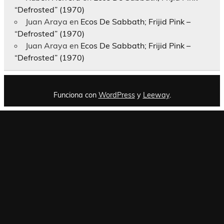
“Defrosted” (1970)
Juan Araya
en
Ecos De Sabbath; Frijid Pink –
“Defrosted” (1970)
Juan Araya
en
Ecos De Sabbath; Frijid Pink –
“Defrosted” (1970)
Funciona con
WordPress
y
Leeway
.