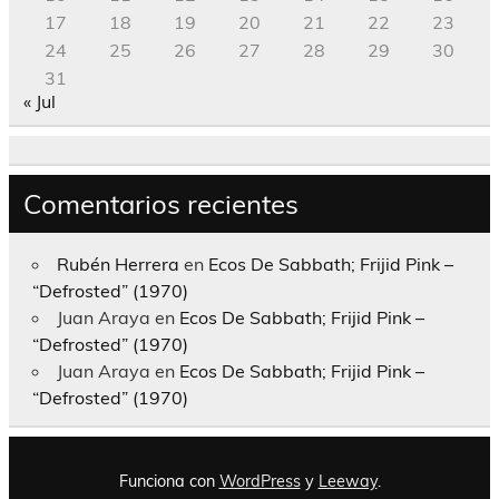
17
18
19
20
21
22
23
24
25
26
27
28
29
30
31
« Jul
Comentarios recientes
Rubén Herrera
en
Ecos De Sabbath; Frijid Pink –
“Defrosted” (1970)
Juan Araya
en
Ecos De Sabbath; Frijid Pink –
“Defrosted” (1970)
Juan Araya
en
Ecos De Sabbath; Frijid Pink –
“Defrosted” (1970)
Funciona con
WordPress
y
Leeway
.