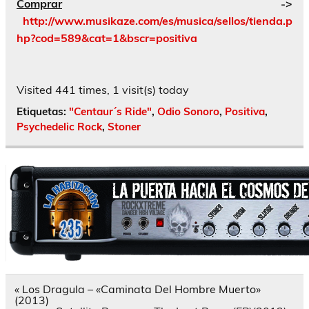
Comprar
->
http://www.musikaze.com/es/musica/sellos/tienda.p
hp?cod=589&cat=1&bscr=positiva
Visited 441 times, 1 visit(s) today
Etiquetas:
"Centaur´s Ride"
,
Odio Sonoro
,
Positiva
,
Psychedelic Rock
,
Stoner
Navegación
« Los Dragula – «Caminata Del Hombre Muerto»
de
(2013)