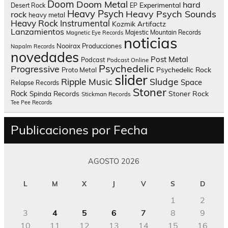
Doom
Doom Metal
hard
Experimental
Desert Rock
EP
Heavy Psych
Heavy Psych Sounds
rock
heavy metal
Heavy Rock
Instrumental
Kozmik Artifactz
Lanzamientos
Majestic Mountain Records
Magnetic Eye Records
noticias
Nooirax Producciones
Napalm Records
novedades
Post Metal
Podcast
Podcast Online
Psychedelic
Progressive
Psychedelic Rock
Proto Metal
slider
Sludge
Ripple Music
Space
Relapse Records
Stoner
Rock
Spinda Records
Stoner Rock
Stickman Records
Tee Pee Records
Publicaciones por Fecha
AGOSTO 2026
L
M
X
J
V
S
D
1
2
3
4
5
6
7
8
9
10
11
12
13
14
15
16