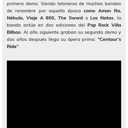
primera demo. Siendo teloneros de muchas bandas
de renombre por aquella época
como Amon Ra,
Nébula, Viaje A 800, The Sword
o
Los Natas
, la
banda actúa en dos ediciones del
Pop Rock Villa
Bilbao
. Al año siguiente graban su segunda demo y
dos años después llega su ópera prima:
“Centaur’s
Ride”
.