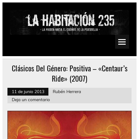
Saltar
al
contenido
La Habitación 235
Psychedelic, Stoner, Doom, Sludge, Fuzz, Space, Drone
Clásicos Del Género: Positiva – «Centaur’s
Ride» (2007)
11 de junio 2013
Rubén Herrera
Deja un comentario