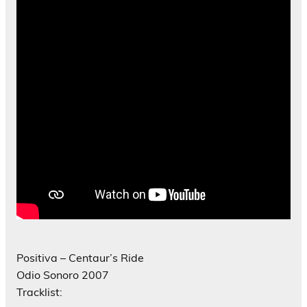
Positiva – Centaur’s Ride
Odio Sonoro 2007
Tracklist: