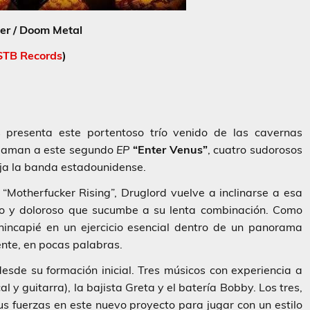
er / Doom Metal
STB Records
)
 presenta este portentoso trío venido de las cavernas
 llaman a este segundo
EP
“Enter Venus”
, cuatro sudorosos
ja la banda estadounidense.
;
“Motherfucker Rising”
,
Druglord
vuelve a inclinarse a esa
do y doloroso que sucumbe a su lenta combinación. Como
hincapié en un ejercicio esencial dentro de un panorama
nte, en pocas palabras.
sde su formación inicial. Tres músicos con experiencia a
al y guitarra), la bajista
Greta
y el batería
Bobby
. Los tres,
us fuerzas en este nuevo proyecto para jugar con un estilo