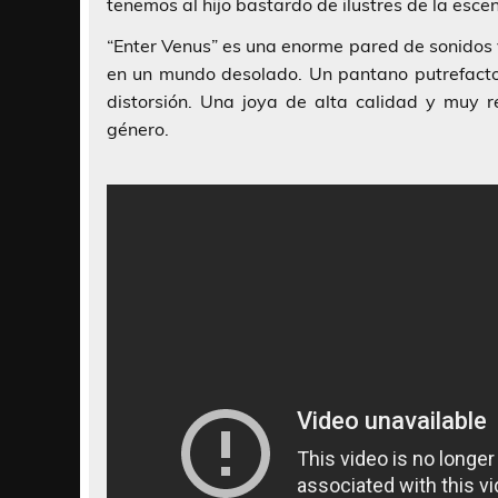
tenemos al hijo bastardo de ilustres de la esc
“Enter Venus”
es una enorme pared de sonidos
en un mundo desolado. Un pantano putrefact
distorsión. Una joya de alta calidad y muy 
género.