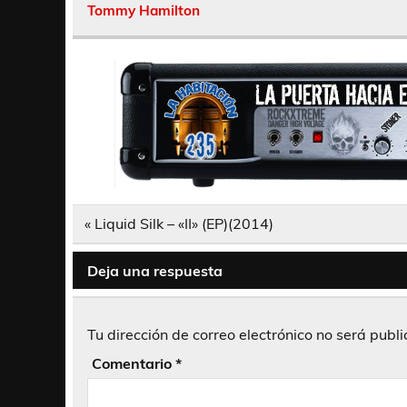
Tommy Hamilton
Navegación
« Liquid Silk – «II» (EP)(2014)
de
entradas
Deja una respuesta
Tu dirección de correo electrónico no será publ
Comentario
*