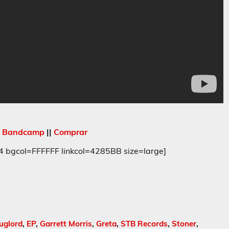
|
Bandcamp
||
Comprar
gcol=FFFFFF linkcol=4285BB size=large]
uglord
,
EP
,
Garrett Morris
,
Greta
,
STB Records
,
Stoner
,