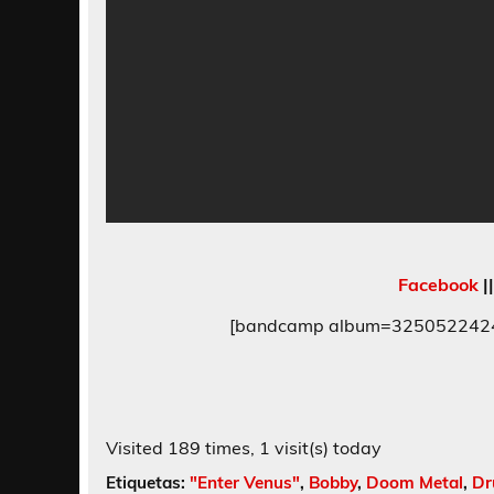
Facebook
|
[bandcamp album=3250522424 b
Visited 189 times, 1 visit(s) today
Etiquetas:
"Enter Venus"
,
Bobby
,
Doom Metal
,
Dr