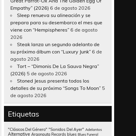
Great Parrot-Ox And The Golden Egg Of
Empathy” (2026)
6 de agosto 2026
Sleep renueva su alineación y se
prepara para su desembarco el mes que
viene con “Hempispheres”
6 de agosto
2026
Steak lanza un segundo adelanto de
su próximo álbum con “Luxury Junk”
6 de
agosto 2026
Tort – “Dimonis De La Sauva Negra”
(2026)
5 de agosto 2026
Stoned Jesus presenta todos los
detalles de su próximo “Songs To Moon”
5
de agosto 2026
Etiquetas
"Clásicos Del Género"
"Sonidos Del Ayer"
Adelantos
Alternative
Argonauta Records
blues
Blues Funeral