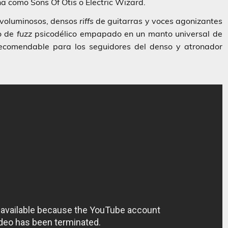
ena como
Sons Of Otis
o
Electric Wizard
.
 voluminosos, densos
riffs
de guitarras y voces agonizantes
o de
fuzz
psicodélico empapado en un manto universal de
recomendable para los seguidores del denso y atronador