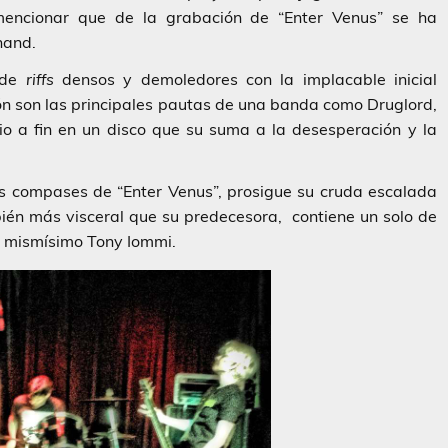
mencionar que de la grabación de
“Enter Venus”
se ha
hand
.
 de
riffs
densos y demoledores con la implacable inicial
sión son las principales pautas de una banda como
Druglord
,
io a fin en un disco que su suma a la desesperación y la
os compases de
“Enter Venus”
, prosigue su cruda escalada
ién más visceral que su predecesora, contiene un solo de
al mismísimo
Tony Iommi.