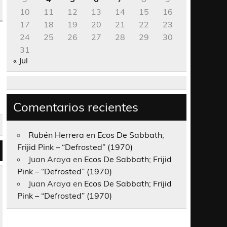
10
11
12
13
14
15
16
17
18
19
20
21
22
23
24
25
26
27
28
29
30
31
« Jul
Comentarios recientes
Rubén Herrera
en
Ecos De Sabbath;
Frijid Pink – “Defrosted” (1970)
Juan Araya
en
Ecos De Sabbath; Frijid
Pink – “Defrosted” (1970)
Juan Araya
en
Ecos De Sabbath; Frijid
Pink – “Defrosted” (1970)