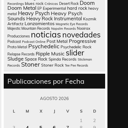
Doom
blues rock
Desert Rock
Recordings
Crónicas
Doom Metal
hard rock
Experimental
heavy
EP
Heavy Psych
Heavy Psych
metal
Sounds
Heavy Rock
Instrumental
Kozmik
Lanzamientos
Artifactz
Magnetic Eye Records
Nooirax
Majestic Mountain Records
Napalm Records
noticias
novedades
Producciones
Progressive
Post Metal
Podcast
Podcast Online
Psychedelic
Psychedelic Rock
Proto Metal
slider
Ripple Music
Relapse Records
Sludge
Space Rock
Spinda Records
Stickman
Stoner
Stoner Rock
Records
Tee Pee Records
Publicaciones por Fecha
AGOSTO 2026
L
M
X
J
V
S
D
1
2
3
4
5
6
7
8
9