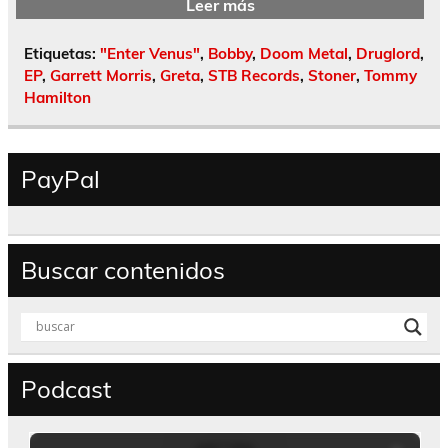
Leer más
Etiquetas:
"Enter Venus"
,
Bobby
,
Doom Metal
,
Druglord
,
EP
,
Garrett Morris
,
Greta
,
STB Records
,
Stoner
,
Tommy
Hamilton
PayPal
Buscar contenidos
Podcast