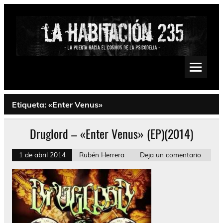
Saltar
al
contenido
La Habitación 235
Psychedelic, Stoner, Doom, Sludge, Fuzz, Space, Drone
Etiqueta:
«Enter Venus»
Druglord – «Enter Venus» (EP)(2014)
1 de abril 2014
Rubén Herrera
Deja un comentario