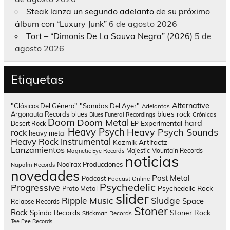
Steak lanza un segundo adelanto de su próximo
álbum con “Luxury Junk”
6 de agosto 2026
Tort – “Dimonis De La Sauva Negra” (2026)
5 de
agosto 2026
Etiquetas
Alternative
"Clásicos Del Género"
"Sonidos Del Ayer"
Adelantos
blues rock
Argonauta Records
blues
Blues Funeral Recordings
Crónicas
Doom
Doom Metal
hard
Experimental
Desert Rock
EP
Heavy Psych
Heavy Psych Sounds
rock
heavy metal
Heavy Rock
Instrumental
Kozmik Artifactz
Lanzamientos
Majestic Mountain Records
Magnetic Eye Records
noticias
Nooirax Producciones
Napalm Records
novedades
Post Metal
Podcast
Podcast Online
Psychedelic
Progressive
Psychedelic Rock
Proto Metal
slider
Sludge
Ripple Music
Space
Relapse Records
Stoner
Rock
Spinda Records
Stoner Rock
Stickman Records
Tee Pee Records