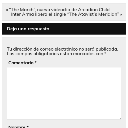
Navegación
« “The March”, nuevo videoclip de Arcadian Child
de
Inter Arma libera el single “The Atavist’s Meridian” »
entradas
Deja una respuesta
Tu dirección de correo electrónico no será publicada.
Los campos obligatorios están marcados con
*
Comentario
*
Nombre
*