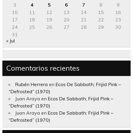
3
4
5
6
7
8
9
10
11
12
13
14
15
16
17
18
19
20
21
22
23
24
25
26
27
28
29
30
31
« Jul
Comentarios recientes
Rubén Herrera
en
Ecos De Sabbath; Frijid Pink –
“Defrosted” (1970)
Juan Araya
en
Ecos De Sabbath; Frijid Pink –
“Defrosted” (1970)
Juan Araya
en
Ecos De Sabbath; Frijid Pink –
“Defrosted” (1970)