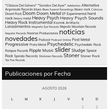
Alternative
"Clásicos Del Género"
"Sonidos Del Ayer"
Adelantos
blues rock
Argonauta Records
blues
Blues Funeral Recordings
Crónicas
Doom
Doom Metal
hard
Experimental
Desert Rock
EP
Heavy Psych
Heavy Psych Sounds
rock
heavy metal
Heavy Rock
Instrumental
Kozmik Artifactz
Lanzamientos
Majestic Mountain Records
Magnetic Eye Records
noticias
Nooirax Producciones
Napalm Records
novedades
Post Metal
Podcast
Podcast Online
Psychedelic
Progressive
Psychedelic Rock
Proto Metal
slider
Sludge
Ripple Music
Space
Relapse Records
Stoner
Rock
Spinda Records
Stoner Rock
Stickman Records
Tee Pee Records
Publicaciones por Fecha
AGOSTO 2026
L
M
X
J
V
S
D
1
2