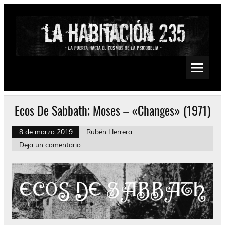
Saltar
al
contenido
La Habitación 235
Psychedelic, Stoner, Doom, Sludge, Fuzz, Space, Drone
Ecos De Sabbath; Moses – «Changes» (1971)
8 de marzo 2019
Rubén Herrera
Deja un comentario