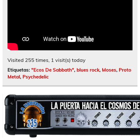
Visited 255 times, 1 visit(s) today
Etiquetas:
"Ecos De Sabbath"
,
blues rock
,
Moses
,
Proto
Metal
,
Psychedelic