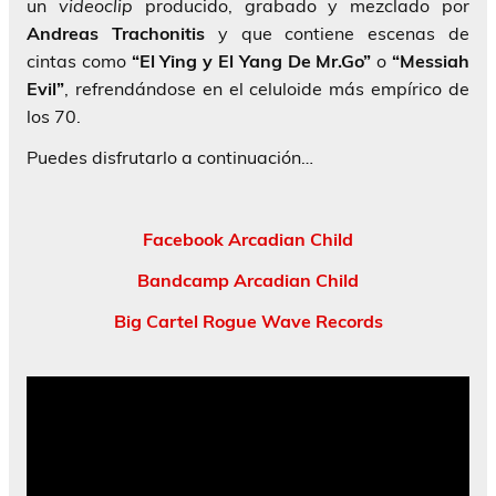
un
videoclip
producido, grabado y mezclado por
Andreas Trachonitis
y que contiene escenas de
cintas como
“El Ying y El Yang De Mr.Go”
o
“Messiah
Evil”
, refrendándose en el celuloide más empírico de
los 70.
Puedes disfrutarlo a continuación…
Facebook Arcadian Child
Bandcamp Arcadian Child
Big Cartel Rogue Wave Records