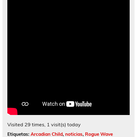
Visited 29 times, 1 visit(s) today
Etiquetas:
Arcadian Child
,
noticias
,
Rogue Wave