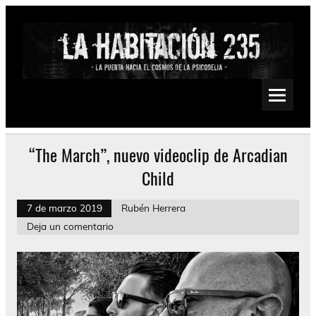
Saltar
al
contenido
La Habitación 235
Psychedelic, Stoner, Doom, Sludge, Fuzz, Space, Drone
“The March”, nuevo videoclip de Arcadian
Child
7 de marzo 2019
Rubén Herrera
Deja un comentario