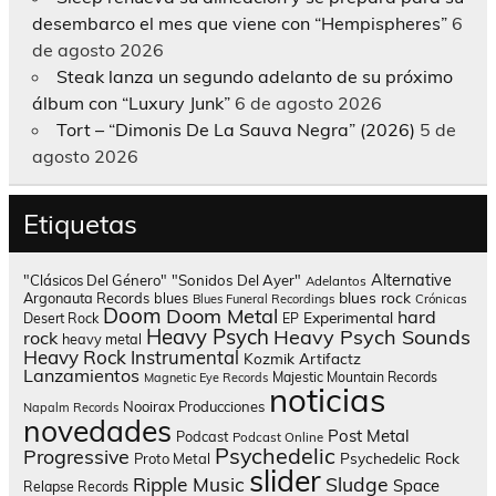
desembarco el mes que viene con “Hempispheres”
6
de agosto 2026
Steak lanza un segundo adelanto de su próximo
álbum con “Luxury Junk”
6 de agosto 2026
Tort – “Dimonis De La Sauva Negra” (2026)
5 de
agosto 2026
Etiquetas
Alternative
"Clásicos Del Género"
"Sonidos Del Ayer"
Adelantos
blues rock
Argonauta Records
blues
Blues Funeral Recordings
Crónicas
Doom
Doom Metal
hard
Experimental
Desert Rock
EP
Heavy Psych
Heavy Psych Sounds
rock
heavy metal
Heavy Rock
Instrumental
Kozmik Artifactz
Lanzamientos
Majestic Mountain Records
Magnetic Eye Records
noticias
Nooirax Producciones
Napalm Records
novedades
Post Metal
Podcast
Podcast Online
Psychedelic
Progressive
Psychedelic Rock
Proto Metal
slider
Sludge
Ripple Music
Space
Relapse Records