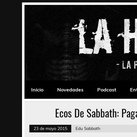
Saltar
al
contenido
La Habitación 235
Psychedelic, Stoner, Doom, Sludge, Fuzz, Space,
Inicio
Novedades
Podcast
En
Ecos De Sabbath: Pag
23 de mayo 2015
Edu Sabbath