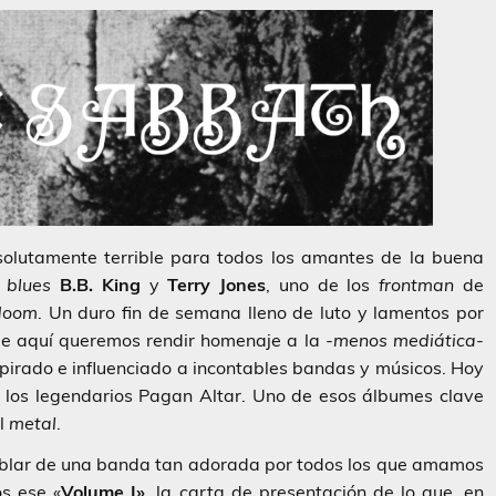
olutamente terrible para todos los amantes de la buena
l
blues
B.B. King
y
Terry Jones
, uno de los
frontman
de
doom
.
Un duro fin de semana lleno de luto y lamentos por
de aquí queremos rendir homenaje a la
-menos mediática-
spirado e influenciado a incontables bandas y músicos. Hoy
 los legendarios
Pagan Altar
. Uno de esos álbumes clave
el
metal
.
ablar de una banda tan adorada por todos los que amamos
s ese «
Volume I»
,
la carta de presentación de lo que, en