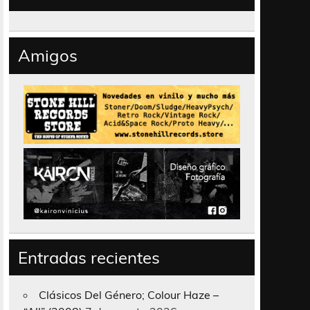
Amigos
Entradas recientes
Clásicos Del Género; Colour Haze –