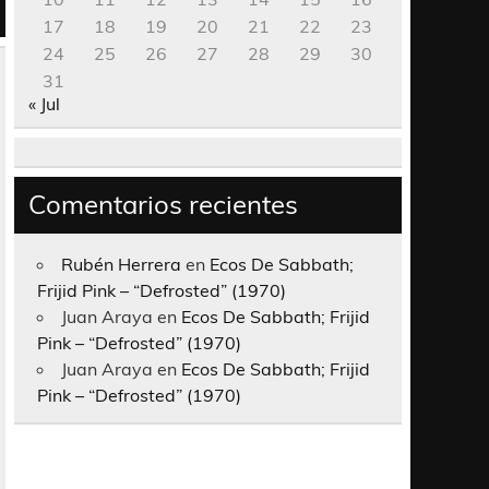
17
18
19
20
21
22
23
24
25
26
27
28
29
30
31
« Jul
Comentarios recientes
Rubén Herrera
en
Ecos De Sabbath;
Frijid Pink – “Defrosted” (1970)
Juan Araya
en
Ecos De Sabbath; Frijid
Pink – “Defrosted” (1970)
Juan Araya
en
Ecos De Sabbath; Frijid
Pink – “Defrosted” (1970)