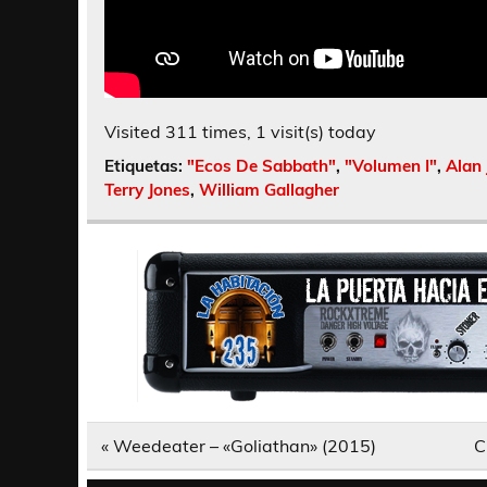
Visited 311 times, 1 visit(s) today
Etiquetas:
"Ecos De Sabbath"
,
"Volumen I"
,
Alan 
Terry Jones
,
William Gallagher
Navegación
« Weedeater – «Goliathan» (2015)
C
de
entradas