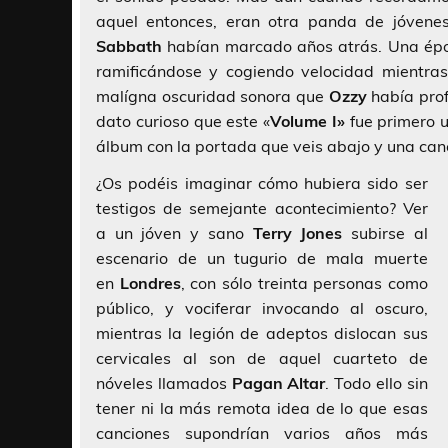
aquel entonces, eran otra panda de jóvene
Sabbath
habían marcado años atrás. Una époc
ramificándose y cogiendo velocidad mientra
malígna oscuridad sonora que
Ozzy
había pro
dato curioso que este «
Volume I»
fue primero 
álbum con la portada que veis abajo y una can
¿Os podéis imaginar cómo hubiera sido ser
testigos de semejante acontecimiento? Ver
a un jóven y sano
Terry Jones
subirse al
escenario de un tugurio de mala muerte
en
Londres
, con sólo treinta personas como
público, y vociferar invocando al oscuro,
mientras la legión de adeptos dislocan sus
cervicales al son de aquel cuarteto de
nóveles llamados
Pagan Altar
. Todo ello sin
tener ni la más remota idea de lo que esas
canciones supondrían varios años más