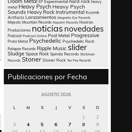
Doom Metal
hard rock
Experimental
heavy
EP
Heavy Psych
Heavy Psych
metal
Sounds
Heavy Rock
Instrumental
Kozmik
Lanzamientos
Artifactz
Magnetic Eye Records
Nooirax
Majestic Mountain Records
Napalm Records
noticias
novedades
Producciones
Progressive
Post Metal
Podcast
Podcast Online
Psychedelic
Psychedelic Rock
Proto Metal
slider
Ripple Music
Relapse Records
Sludge
Space Rock
Spinda Records
Stickman
Stoner
Stoner Rock
Records
Tee Pee Records
Publicaciones por Fecha
AGOSTO 2026
L
M
X
J
V
S
D
1
2
3
4
5
6
7
8
9
10
11
12
13
14
15
16