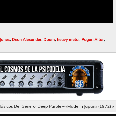
Jones
,
Dean Alexander
,
Doom
,
heavy metal
,
Pagan Altar
,
lásicos Del Género: Deep Purple – «Made In Japan» (1972) »