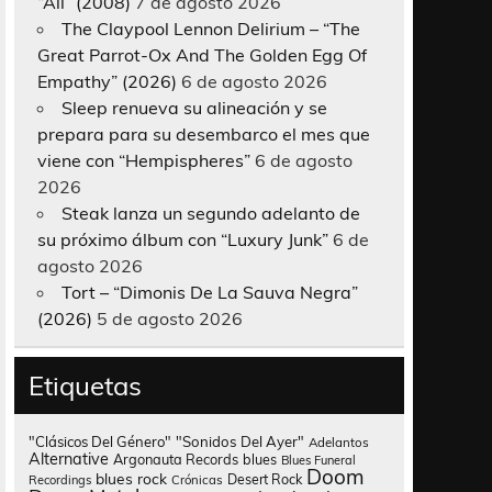
“All” (2008)
7 de agosto 2026
The Claypool Lennon Delirium – “The
Great Parrot-Ox And The Golden Egg Of
Empathy” (2026)
6 de agosto 2026
Sleep renueva su alineación y se
prepara para su desembarco el mes que
viene con “Hempispheres”
6 de agosto
2026
Steak lanza un segundo adelanto de
su próximo álbum con “Luxury Junk”
6 de
agosto 2026
Tort – “Dimonis De La Sauva Negra”
(2026)
5 de agosto 2026
Etiquetas
"Clásicos Del Género"
"Sonidos Del Ayer"
Adelantos
Alternative
Argonauta Records
blues
Blues Funeral
Doom
blues rock
Desert Rock
Recordings
Crónicas