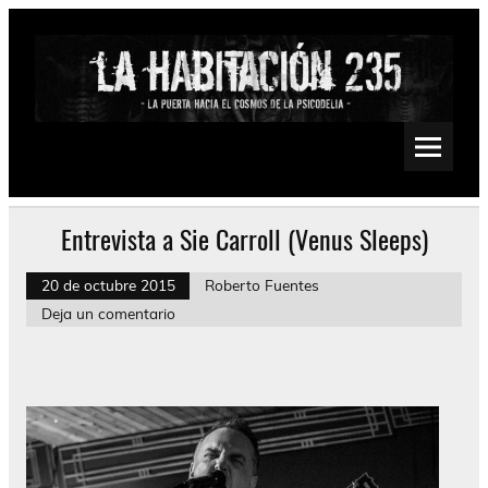
Saltar
al
contenido
La Habitación 235
Psychedelic, Stoner, Doom, Sludge, Fuzz, Space, Drone
Entrevista a Sie Carroll (Venus Sleeps)
20 de octubre 2015
Roberto Fuentes
Deja un comentario