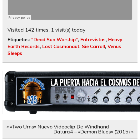
Visited 142 times, 1 visit(s) today
Etiquetas:
"Dead Sun Worship"
,
Entrevistas
,
Heavy
Earth Records
,
Lost Cosmonaut
,
Sie Carroll
,
Venus
Sleeps
Navegación
« «Two Urns» Nuevo Videoclip De Windhand
de
Datura4 – «Demon Blues» (2015) »
entradas