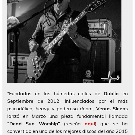
“Fundados en las húmedas calles de
Dublín
en
Septiembre de 2012. Influenciados por el más
psicodélico,
heavy
y poderoso
doom
,
Venus Sleeps
lanzó en Marzo una pieza fundamental llamada
“Dead Sun Worship”
(reseña
aquí
) que se ha
convertido en uno de los mejores discos del año 2015