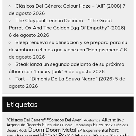
Clásicos Del Género; Colour Haze – “All” (2008)
7
de agosto 2026
The Claypool Lennon Delirium – “The Great
Parrot-Ox And The Golden Egg Of Empathy” (2026)
6 de agosto 2026
Sleep renueva su alineación y se prepara para su
desembarco el mes que viene con “Hempispheres”
6
de agosto 2026
Steak lanza un segundo adelanto de su próximo
álbum con “Luxury Junk”
6 de agosto 2026
Tort – “Dimonis De La Sauva Negra” (2026)
5 de
agosto 2026
Etiquetas
Alternative
"Clásicos Del Género"
"Sonidos Del Ayer"
Adelantos
blues rock
Argonauta Records
blues
Blues Funeral Recordings
Crónicas
Doom
Doom Metal
hard
Experimental
Desert Rock
EP
Heavy Psych
Heavy Psych Sounds
rock
heavy metal