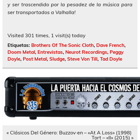
y ser trascendido por la pesadez de la música para
ser transportados a Valhalla!
Visited 301 times, 1 visit(s) today
Etiquetas:
Brothers Of The Sonic Cloth
,
Dave French
,
Doom Metal
,
Entrevistas
,
Neurot Recordings
,
Peggy
Doyle
,
Post Metal
,
Sludge
,
Steve Von Till
,
Tad Doyle
Navegación
« Clásicos Del Género: Buzzov·en – «At A Loss» (1998)
de
Tort – «II» (2015) »