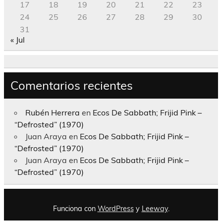
17
18
19
20
21
22
23
24
25
26
27
28
29
30
31
« Jul
Comentarios recientes
Rubén Herrera
en
Ecos De Sabbath; Frijid Pink –
“Defrosted” (1970)
Juan Araya
en
Ecos De Sabbath; Frijid Pink –
“Defrosted” (1970)
Juan Araya
en
Ecos De Sabbath; Frijid Pink –
“Defrosted” (1970)
Funciona con
WordPress
y
Leeway
.