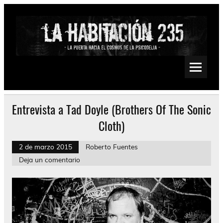
Saltar
al
contenido
La Habitación 235
Psychedelic, Stoner, Doom, Sludge, Fuzz, Space, Drone
Entrevista a Tad Doyle (Brothers Of The Sonic
Cloth)
2 de marzo 2015
Roberto Fuentes
Deja un comentario