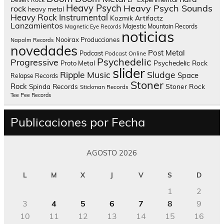
Heavy Psych
Heavy Psych Sounds
rock
heavy metal
Heavy Rock
Instrumental
Kozmik Artifactz
Lanzamientos
Majestic Mountain Records
Magnetic Eye Records
noticias
Nooirax Producciones
Napalm Records
novedades
Post Metal
Podcast
Podcast Online
Psychedelic
Progressive
Psychedelic Rock
Proto Metal
slider
Sludge
Ripple Music
Space
Relapse Records
Stoner
Rock
Spinda Records
Stoner Rock
Stickman Records
Tee Pee Records
Publicaciones por Fecha
AGOSTO 2026
L
M
X
J
V
S
D
1
2
3
4
5
6
7
8
9
10
11
12
13
14
15
16