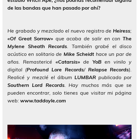
estudio Witch Ape, ¿nos podrías recomendar alguna
de las bandas que han pasado por ahí?
He grabado y mezclado el nuevo registro de
Heiress
;
«Of Great Sorrow»
que acaba de salir en con
The
Mylene Sheath Records
. También grabé el disco
acústico en solitario de
Mike Scheidt
hace un par de
años. Remastericé
«Catarsis»
de
YoB
en vinilo y
digital (
Profound Lore Records
/
Relapse Records
).
Realicé y mezclé el álbum
LUMBAR
publicado por
Southern Lord Records
. Hay muchos más que se
pueden encontrar, solo tienes que visitar mi página
web:
www.taddoyle.com