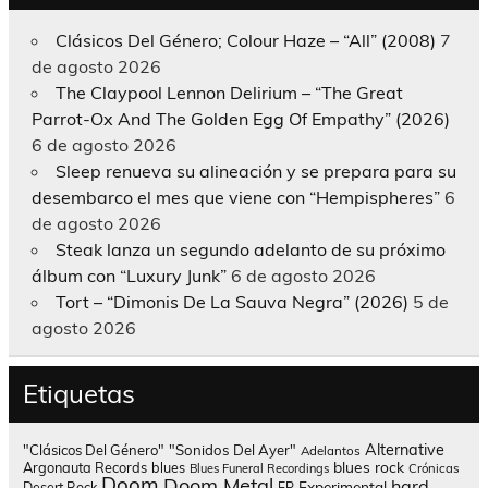
Clásicos Del Género; Colour Haze – “All” (2008)
7
de agosto 2026
The Claypool Lennon Delirium – “The Great
Parrot-Ox And The Golden Egg Of Empathy” (2026)
6 de agosto 2026
Sleep renueva su alineación y se prepara para su
desembarco el mes que viene con “Hempispheres”
6
de agosto 2026
Steak lanza un segundo adelanto de su próximo
álbum con “Luxury Junk”
6 de agosto 2026
Tort – “Dimonis De La Sauva Negra” (2026)
5 de
agosto 2026
Etiquetas
Alternative
"Clásicos Del Género"
"Sonidos Del Ayer"
Adelantos
blues rock
Argonauta Records
blues
Blues Funeral Recordings
Crónicas
Doom
Doom Metal
hard
Experimental
Desert Rock
EP