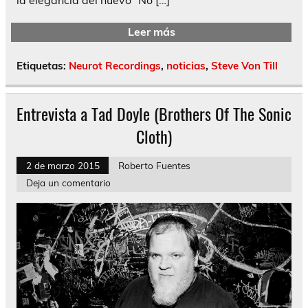
Leer más
Etiquetas:
Neurot Recordings
,
noticias
,
Steve Von Till
Entrevista a Tad Doyle (Brothers Of The Sonic
Cloth)
2 de marzo 2015
Roberto Fuentes
Deja un comentario