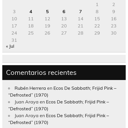
1
2
3
4
5
6
7
8
9
10
11
12
13
14
15
16
17
18
19
20
21
22
23
24
25
26
27
28
29
30
31
« Jul
Comentarios recientes
Rubén Herrera
en
Ecos De Sabbath; Frijid Pink –
“Defrosted” (1970)
Juan Araya
en
Ecos De Sabbath; Frijid Pink –
“Defrosted” (1970)
Juan Araya
en
Ecos De Sabbath; Frijid Pink –
“Defrosted” (1970)