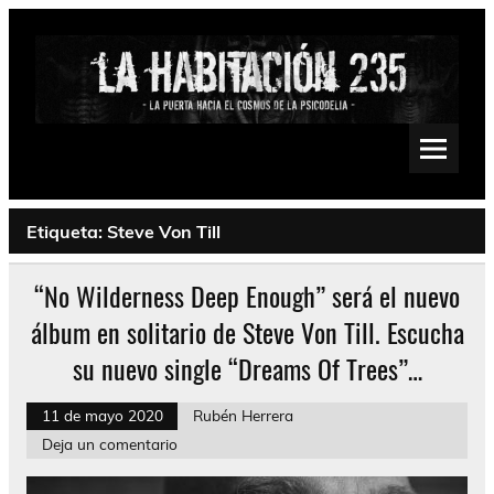
Saltar
al
contenido
La Habitación 235
Psychedelic, Stoner, Doom, Sludge, Fuzz, Space, Drone
Etiqueta:
Steve Von Till
“No Wilderness Deep Enough” será el nuevo
álbum en solitario de Steve Von Till. Escucha
su nuevo single “Dreams Of Trees”…
11 de mayo 2020
Rubén Herrera
Deja un comentario