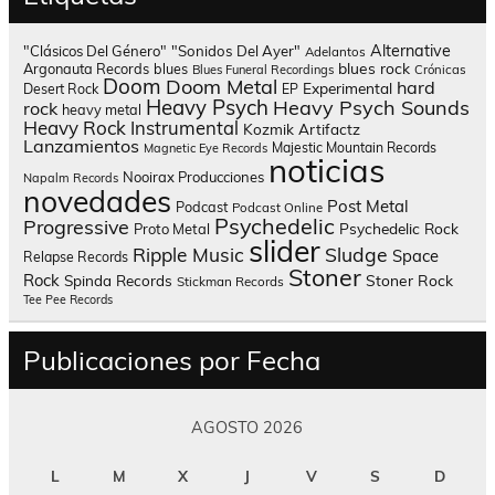
Alternative
"Clásicos Del Género"
"Sonidos Del Ayer"
Adelantos
blues rock
Argonauta Records
blues
Blues Funeral Recordings
Crónicas
Doom
Doom Metal
hard
Experimental
Desert Rock
EP
Heavy Psych
Heavy Psych Sounds
rock
heavy metal
Heavy Rock
Instrumental
Kozmik Artifactz
Lanzamientos
Majestic Mountain Records
Magnetic Eye Records
noticias
Nooirax Producciones
Napalm Records
novedades
Post Metal
Podcast
Podcast Online
Psychedelic
Progressive
Psychedelic Rock
Proto Metal
slider
Sludge
Ripple Music
Space
Relapse Records
Stoner
Rock
Spinda Records
Stoner Rock
Stickman Records
Tee Pee Records
Publicaciones por Fecha
AGOSTO 2026
L
M
X
J
V
S
D