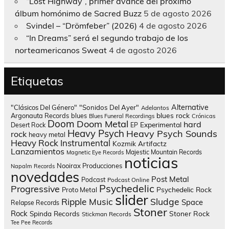
“Lost Highway”, primer avance del próximo
álbum homónimo de Sacred Buzz
5 de agosto 2026
Svindel – “Drömfeber” (2026)
4 de agosto 2026
“In Dreams” será el segundo trabajo de los
norteamericanos Sweat
4 de agosto 2026
Etiquetas
Alternative
"Clásicos Del Género"
"Sonidos Del Ayer"
Adelantos
blues rock
Argonauta Records
blues
Blues Funeral Recordings
Crónicas
Doom
Doom Metal
hard
Experimental
Desert Rock
EP
Heavy Psych
Heavy Psych Sounds
rock
heavy metal
Heavy Rock
Instrumental
Kozmik Artifactz
Lanzamientos
Majestic Mountain Records
Magnetic Eye Records
noticias
Nooirax Producciones
Napalm Records
novedades
Post Metal
Podcast
Podcast Online
Psychedelic
Progressive
Psychedelic Rock
Proto Metal
slider
Sludge
Ripple Music
Space
Relapse Records
Stoner
Rock
Spinda Records
Stoner Rock
Stickman Records
Tee Pee Records