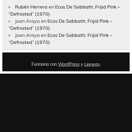
Rubén Herrera
en
Ecos De Sabbath; Frijid Pink –
“Defrosted” (1970)
Juan Araya
en
Ecos De Sabbath; Frijid Pink –
“Defrosted” (1970)
Juan Araya
en
Ecos De Sabbath; Frijid Pink –
“Defrosted” (1970)
Funciona con
WordPress
y
Leeway
.