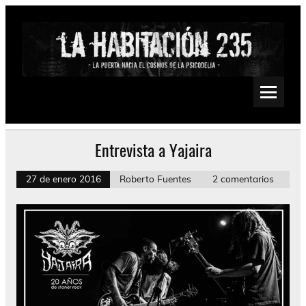
Saltar
al
contenido
La Habitación 235
Psychedelic, Stoner, Doom, Sludge, Fuzz, Space, Drone
Entrevista a Yajaira
27 de enero 2016
Roberto Fuentes
2 comentarios