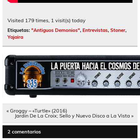
Visited 179 times, 1 visit(s) today
Etiquetas:
"Antiguos Demonios"
,
Entrevistas
,
Stoner
,
Yajaira
Navegación
« Groggy – «Turtle» (2016)
de
Jardin De La Croix; Sello y Nuevo Disco a La Vista »
entradas
2 comentarios