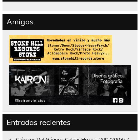
Amigos
Entradas recientes
Clásicos Del Género; Colour Haze – “All” (2008)
7