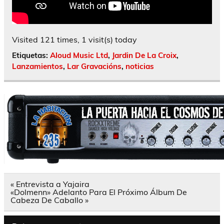
Visited 121 times, 1 visit(s) today
Etiquetas:
Aloud Music Ltd
,
Jardin De La Croix
,
Lanzamientos
,
Lar Gravacións
,
noticias
Navegación
« Entrevista a Yajaira
de
«Dolmenn» Adelanto Para El Próximo Álbum De
entradas
Cabeza De Caballo »