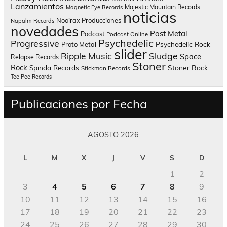
Lanzamientos
Majestic Mountain Records
Magnetic Eye Records
noticias
Nooirax Producciones
Napalm Records
novedades
Post Metal
Podcast
Podcast Online
Psychedelic
Progressive
Psychedelic Rock
Proto Metal
slider
Sludge
Ripple Music
Space
Relapse Records
Stoner
Rock
Spinda Records
Stoner Rock
Stickman Records
Tee Pee Records
Publicaciones por Fecha
AGOSTO 2026
L
M
X
J
V
S
D
1
2
3
4
5
6
7
8
9
10
11
12
13
14
15
16
17
18
19
20
21
22
23
24
25
26
27
28
29
30