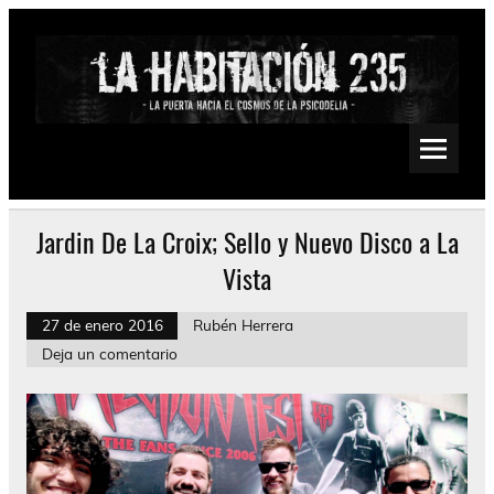
Saltar
al
contenido
La Habitación 235
Psychedelic, Stoner, Doom, Sludge, Fuzz, Space, Drone
Jardin De La Croix; Sello y Nuevo Disco a La
Vista
27 de enero 2016
Rubén Herrera
Deja un comentario