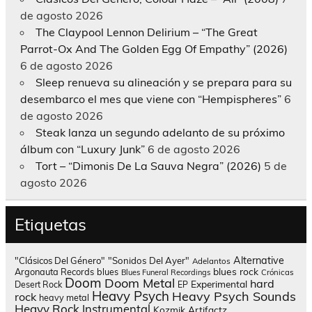
de agosto 2026
The Claypool Lennon Delirium – “The Great
Parrot-Ox And The Golden Egg Of Empathy” (2026)
6 de agosto 2026
Sleep renueva su alineación y se prepara para su
desembarco el mes que viene con “Hempispheres”
6
de agosto 2026
Steak lanza un segundo adelanto de su próximo
álbum con “Luxury Junk”
6 de agosto 2026
Tort – “Dimonis De La Sauva Negra” (2026)
5 de
agosto 2026
Etiquetas
Alternative
"Clásicos Del Género"
"Sonidos Del Ayer"
Adelantos
blues rock
Argonauta Records
blues
Blues Funeral Recordings
Crónicas
Doom
Doom Metal
hard
Experimental
Desert Rock
EP
Heavy Psych
Heavy Psych Sounds
rock
heavy metal
Heavy Rock
Instrumental
Kozmik Artifactz